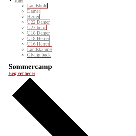
Elite
Landshold
Damer
Herrer
U22 Damer
U23 herre
U18 Damer
U18 Herrer
U16 Herrer
Landskampe
Giving back
Sommercamp
Begivenheder