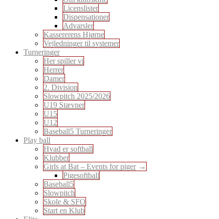
Licenslister
Dispensationer
Advarsler
Kassererens Hjørne
Vejledninger til systemer
Turneringer
Her spiller vi
Herrer
Damer
2. Division
Slowpitch 2025/2026
U19 Stævner
U15
U12
Baseball5 Turneringer
Play ball
Hvad er softball
Klubber
Girls at Bat – Events for piger
Pigesoftball
Baseball5
Slowpitch
Skole & SFO
Start en Klub