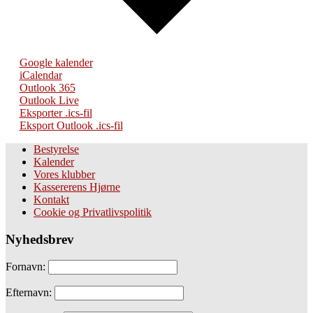
Google kalender
iCalendar
Outlook 365
Outlook Live
Eksporter .ics-fil
Eksport Outlook .ics-fil
Bestyrelse
Kalender
Vores klubber
Kassererens Hjørne
Kontakt
Cookie og Privatlivspolitik
Nyhedsbrev
Fornavn:
Efternavn: