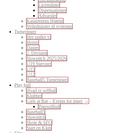
Licenslister
Dispensationer
Advarsler
Kassererens Hjørne
Vejledninger til systemer
Turneringer
Her spiller vi
Herrer
Damer
2. Division
Slowpitch 2025/2026
U19 Stævner
U15
U12
Baseball5 Turneringer
Play ball
Hvad er softball
Klubber
Girls at Bat – Events for piger
Pigesoftball
Baseball5
Slowpitch
Skole & SFO
Start en Klub