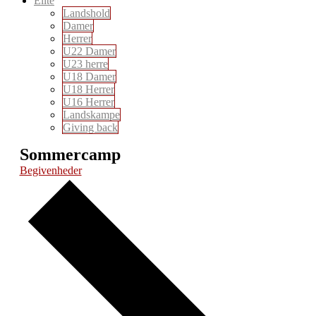
Elite
Landshold
Damer
Herrer
U22 Damer
U23 herre
U18 Damer
U18 Herrer
U16 Herrer
Landskampe
Giving back
Sommercamp
Begivenheder