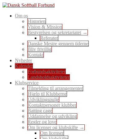
Skip
to
En sport for alle
Om os
content
Dansk Softball Forbund
Historien
Vision & Mission
Bestyrelsen og sekretariatet
Referater
Danske Mestre gennem tiderne
Bliv frivillig
Kontakt
Nyheder
Kalender
Forbundsaktiviteter
Landsholdsaktiviteter
Klubservice
Tilmelding til arrangementer
Hjælp til Klubberne
Udviklingspulje
Kontaktpersoner klubber
Batting cage
Uddannelse og udvikling
Regler og love
Om licenser og klubskifte
Om licenser
Om klubskifte