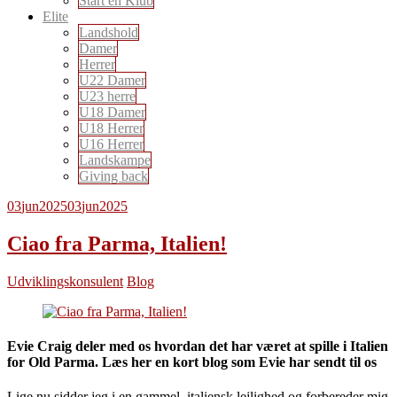
Start en Klub
Elite
Landshold
Damer
Herrer
U22 Damer
U23 herre
U18 Damer
U18 Herrer
U16 Herrer
Landskampe
Giving back
03
jun
2025
03
jun
2025
Ciao fra Parma, Italien!
Udviklingskonsulent
Blog
Evie Craig deler med os hvordan det har været at spille i Italien
for Old Parma. Læs her en kort blog som Evie har sendt til os
Lige nu sidder jeg i en gammel, italiensk lejlighed og forbereder mig