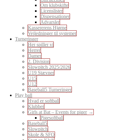
Om klubskifte
Licenslister
Dispensationer
Advarsler
Kassererens Hjørne
Vejledninger til systemer
Turneringer
Her spiller vi
Herrer
Damer
2. Division
Slowpitch 2025/2026
U19 Stævner
U15
U12
Baseball5 Turneringer
Play ball
Hvad er softball
Klubber
Girls at Bat – Events for piger
Pigesoftball
Baseball5
Slowpitch
Skole & SFO