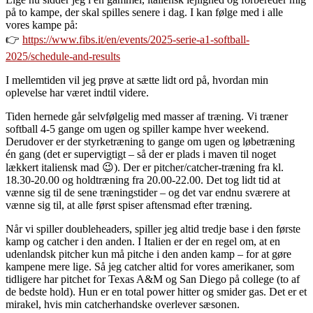
på to kampe, der skal spilles senere i dag. I kan følge med i alle
vores kampe på:
👉
https://www.fibs.it/en/events/2025-serie-a1-softball-
2025/schedule-and-results
I mellemtiden vil jeg prøve at sætte lidt ord på, hvordan min
oplevelse har været indtil videre.
Tiden hernede går selvfølgelig med masser af træning. Vi træner
softball 4-5 gange om ugen og spiller kampe hver weekend.
Derudover er der styrketræning to gange om ugen og løbetræning
én gang (det er supervigtigt – så der er plads i maven til noget
lækkert italiensk mad 😉). Der er pitcher/catcher-træning fra kl.
18.30-20.00 og holdtræning fra 20.00-22.00. Det tog lidt tid at
vænne sig til de sene træningstider – og det var endnu sværere at
vænne sig til, at alle først spiser aftensmad efter træning.
Når vi spiller doubleheaders, spiller jeg altid tredje base i den første
kamp og catcher i den anden. I Italien er der en regel om, at en
udenlandsk pitcher kun må pitche i den anden kamp – for at gøre
kampene mere lige. Så jeg catcher altid for vores amerikaner, som
tidligere har pitchet for Texas A&M og San Diego på college (to af
de bedste hold). Hun er en total power hitter og smider gas. Det er et
mirakel, hvis min catcherhandske overlever sæsonen.