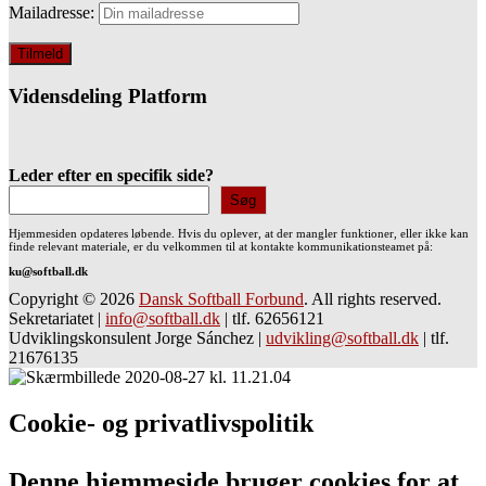
Mailadresse:
Vidensdeling Platform
Leder efter en specifik side?
Søg
Hjemmesiden opdateres løbende. Hvis du oplever, at der mangler funktioner, eller ikke kan
finde relevant materiale, er du velkommen til at kontakte kommunikationsteamet på:
ku@softball.dk
Copyright © 2026
Dansk Softball Forbund
. All rights reserved.
Sekretariatet
|
info@softball.dk
|
tlf. 62656121
Udviklingskonsulent Jorge Sánchez
|
udvikling@softball.dk
|
tlf.
21676135
Cookie- og privatlivspolitik
Denne hjemmeside bruger cookies for at