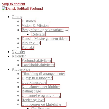
Skip to content
En sport for alle
Om os
Dansk Softball Forbund
Historien
Vision & Mission
Bestyrelsen og sekretariatet
Referater
Danske Mestre gennem tiderne
Bliv frivillig
Kontakt
Nyheder
Kalender
Forbundsaktiviteter
Landsholdsaktiviteter
Klubservice
Tilmelding til arrangementer
Hjælp til Klubberne
Udviklingspulje
Kontaktpersoner klubber
Batting cage
Uddannelse og udvikling
Regler og love
Om licenser og klubskifte
Om licenser