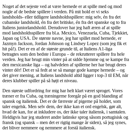
Noget af det sejeste ved at være hernede er at spille med og mod
nogle af de bedste spillere i verden. På mit hold er vi seks
landsholds- eller tidligere landsholdsspillere: mig selv, én fra det
cubanske landshold, én fra det britiske, én fra det spanske og to fra
Italiens juniorlandshold. Derudover har jeg haft æren af at spille
mod landsholdsspillere fra bl.a. Mexico, Venezuela, Cuba, Tjekkiet,
Japan og USA. De største navne, jeg har spillet mod hernede, er
Jazmyn Jackson, Jordan Johnson og Lindsey Lopez (som jeg fik et
hit på!). Det er en af de største grunde til, at Italiens A1-liga
betragtes som den bedste i Europa – de rekrutterer spillere fra hele
verden. Jeg har brugt min vinter på at sidde hjemme og se kampe fra
den mexicanske liga – og halvdelen af spillerne her har brugt deres
vinter dér! Det er så fedt at se så mange gode kampe hernede – og
det giver mening, at Italiens landshold altid ligger i top-3 til EM, når
deres klubber spiller på så højt et niveau.
Den største udfordring for mig har helt klart været sproget. Vores
træner er fra Cuba, og træningerne foregår på en god blanding af
spansk og italiensk. Det er de færreste af pigerne på holdet, som
taler engelsk. Men selv dem, der ikke kan et ord engelsk, gør alt,
hvad de kan, for at inkludere os, der ikke taler italiensk, i samtalen.
Heldigvis har jeg studeret andre latinske sprog såsom portugisisk og
fransk (og spansk – men det er rigtig mange år siden), så jeg synes,
det bliver nemmere og nemmere at forstå italiensk.