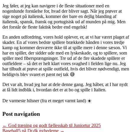
Jeg føler, at jeg kan navigere i de fleste situationer med en
nogenlunde forståelse for, hvad der bliver sagt. Når jeg prøver at
sige noget på italiensk, kommer der bare en dejlig blanding af
italiensk, spansk, fransk og portugisisk ud af munden på mig. Men
det forstår de fleste faktisk bedre end engelsk!
En anden udfordring, vores hold oplever, er, at vi har været plaget af
skader. En af vores bedste spillere brækkede hånden i vores tredje
kamp og kommer desværre ikke til at spille mere i denne sæson. Vi
har en spiller, der sidder ude med en lyskeskade, og to spillere, som
spiller med fibersprængninger. Tre ud af de fire skadede spillere er
outfieldere – så det er helt klart vores svaghed i fielden lige nu. Jeg
har tilbudt at prøve at spille outfield, hvis det bliver nødvendigt, men
heldigvis blev svaret et pænt nej tak 😅
Det var alt, hvad jeg har at dele denne gang. Jeg håber, at I har nydt
at få lidt indblik i, hvordan det er at bo og spille i Italien.
De varmeste hilsner (fra et meget varmt land) ☀️
Post navigation
←
God træning og godt fællesskab til Juniortur 2025
Baseball5 på Dr.dk nyhederne
→