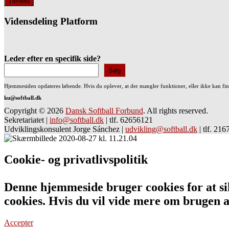
Vidensdeling Platform
Leder efter en specifik side?
Søg
Hjemmesiden opdateres løbende. Hvis du oplever, at der mangler funktioner, eller ikke kan fi
ku@softball.dk
Copyright © 2026
Dansk Softball Forbund
. All rights reserved.
Sekretariatet
|
info@softball.dk
|
tlf. 62656121
Udviklingskonsulent Jorge Sánchez
|
udvikling@softball.dk
|
tlf. 21
Cookie- og privatlivspolitik
Denne hjemmeside bruger cookies for at sik
cookies. Hvis du vil vide mere om bruge
Accepter