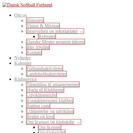
Skip
to
En sport for alle
Om os
content
Dansk Softball Forbund
Historien
Vision & Mission
Bestyrelsen og sekretariatet
Referater
Danske Mestre gennem tiderne
Bliv frivillig
Kontakt
Nyheder
Kalender
Forbundsaktiviteter
Landsholdsaktiviteter
Klubservice
Tilmelding til arrangementer
Hjælp til Klubberne
Udviklingspulje
Kontaktpersoner klubber
Batting cage
Uddannelse og udvikling
Regler og love
Om licenser og klubskifte
Om licenser
Om klubskifte