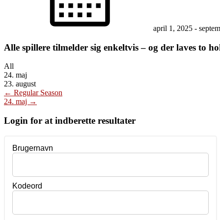
april 1, 2025
-
septem
Alle spillere tilmelder sig enkeltvis – og der laves to ho
All
24. maj
23. august
Post
←
Regular Season
24. maj
→
navigation
Login for at indberette resultater
Brugernavn
Kodeord