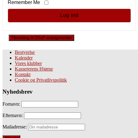
Remember Me
Tilmelding til DSoF arrangementer
Bestyrelse
Kalender
Vores klubber
Kassererens Hjørne
Kontakt
Cookie og Privatlivspolitik
Nyhedsbrev
Fornavn:
Efternavn:
Mailadresse: