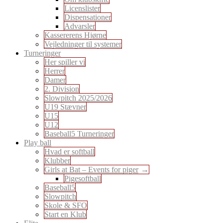
Licenslister
Dispensationer
Advarsler
Kassererens Hjørne
Vejledninger til systemer
Turneringer
Her spiller vi
Herrer
Damer
2. Division
Slowpitch 2025/2026
U19 Stævner
U15
U12
Baseball5 Turneringer
Play ball
Hvad er softball
Klubber
Girls at Bat – Events for piger
Pigesoftball
Baseball5
Slowpitch
Skole & SFO
Start en Klub