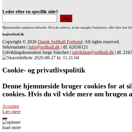
Leder efter en specifik side?
Søg
Hjemmesiden opdateres løbende. Hvis du oplever, at der mangler funktioner, eller ikke kan fi
ku@softball.dk
Copyright © 2026
Dansk Softball Forbund
. All rights reserved.
Sekretariatet
|
info@softball.dk
|
tlf. 62656121
Udviklingskonsulent Jorge Sánchez
|
udvikling@softball.dk
|
tlf. 21
Cookie- og privatlivspolitik
Denne hjemmeside bruger cookies for at sik
cookies. Hvis du vil vide mere om bruge
Accepter
Læs mere
load more