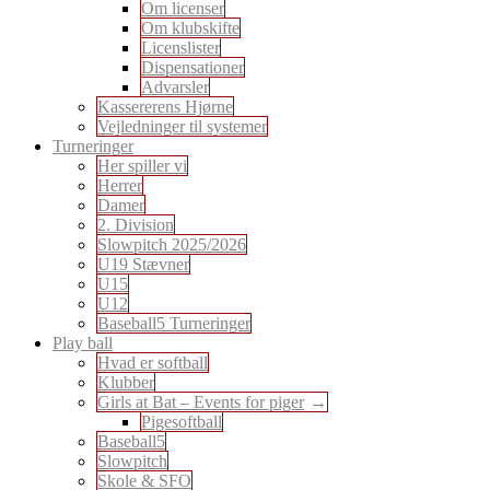
Om licenser
Om klubskifte
Licenslister
Dispensationer
Advarsler
Kassererens Hjørne
Vejledninger til systemer
Turneringer
Her spiller vi
Herrer
Damer
2. Division
Slowpitch 2025/2026
U19 Stævner
U15
U12
Baseball5 Turneringer
Play ball
Hvad er softball
Klubber
Girls at Bat – Events for piger
Pigesoftball
Baseball5
Slowpitch
Skole & SFO