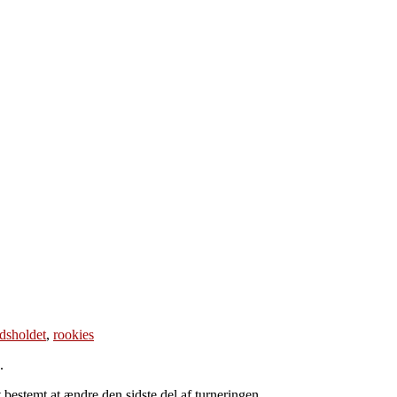
dsholdet
,
rookies
.
 bestemt at ændre den sidste del af turneringen.