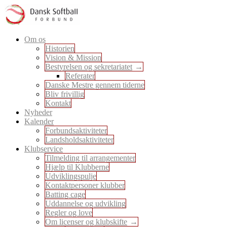
Skip
to
content
En sport for alle
Om os
Dansk Softball Forbund
Historien
Vision & Mission
Bestyrelsen og sekretariatet
Referater
Danske Mestre gennem tiderne
Bliv frivillig
Kontakt
Nyheder
Kalender
Forbundsaktiviteter
Landsholdsaktiviteter
Klubservice
Tilmelding til arrangementer
Hjælp til Klubberne
Udviklingspulje
Kontaktpersoner klubber
Batting cage
Uddannelse og udvikling
Regler og love
Om licenser og klubskifte