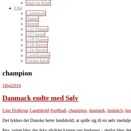
Start en Klub
Elite
Landshold
Damer
Herrer
U22 Damer
U23 herre
U18 Damer
U18 Herrer
U16 Herrer
Landskampe
Giving back
champion
18
jul
2016
Danmark endte med Sølv
Line Dollerup
Landshold
#softball
,
champion
,
danmark
,
fastpitch
,
lan
Det lykkes det Danske herre landshold, at spille sig til en sølv medalje
Pga. vejret blev der ikke afviklet kampe om fredagen – derfor blev det