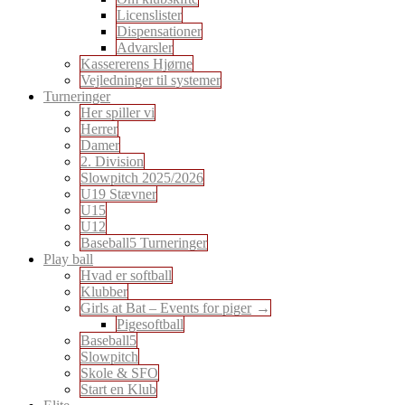
Licenslister
Dispensationer
Advarsler
Kassererens Hjørne
Vejledninger til systemer
Turneringer
Her spiller vi
Herrer
Damer
2. Division
Slowpitch 2025/2026
U19 Stævner
U15
U12
Baseball5 Turneringer
Play ball
Hvad er softball
Klubber
Girls at Bat – Events for piger
Pigesoftball
Baseball5
Slowpitch
Skole & SFO
Start en Klub