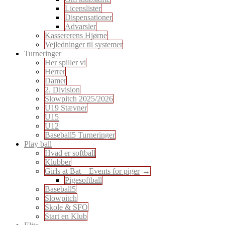
Licenslister
Dispensationer
Advarsler
Kassererens Hjørne
Vejledninger til systemer
Turneringer
Her spiller vi
Herrer
Damer
2. Division
Slowpitch 2025/2026
U19 Stævner
U15
U12
Baseball5 Turneringer
Play ball
Hvad er softball
Klubber
Girls at Bat – Events for piger
Pigesoftball
Baseball5
Slowpitch
Skole & SFO
Start en Klub