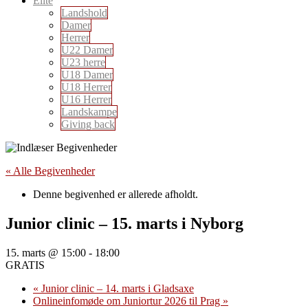
Elite
Landshold
Damer
Herrer
U22 Damer
U23 herre
U18 Damer
U18 Herrer
U16 Herrer
Landskampe
Giving back
« Alle Begivenheder
Denne begivenhed er allerede afholdt.
Junior clinic – 15. marts i Nyborg
15. marts @ 15:00
-
18:00
GRATIS
«
Junior clinic – 14. marts i Gladsaxe
Onlineinfomøde om Juniortur 2026 til Prag
»