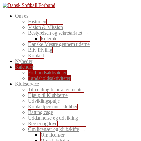
Skip
to
En sport for alle
Om os
content
Dansk Softball Forbund
Historien
Vision & Mission
Bestyrelsen og sekretariatet
Referater
Danske Mestre gennem tiderne
Bliv frivillig
Kontakt
Nyheder
Kalender
Forbundsaktiviteter
Landsholdsaktiviteter
Klubservice
Tilmelding til arrangementer
Hjælp til Klubberne
Udviklingspulje
Kontaktpersoner klubber
Batting cage
Uddannelse og udvikling
Regler og love
Om licenser og klubskifte
Om licenser
Om klubskifte