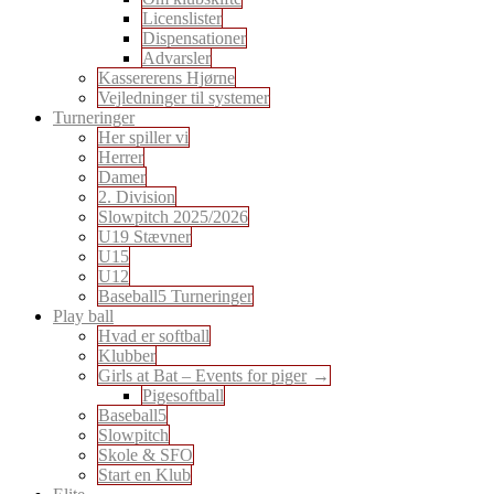
Licenslister
Dispensationer
Advarsler
Kassererens Hjørne
Vejledninger til systemer
Turneringer
Her spiller vi
Herrer
Damer
2. Division
Slowpitch 2025/2026
U19 Stævner
U15
U12
Baseball5 Turneringer
Play ball
Hvad er softball
Klubber
Girls at Bat – Events for piger
Pigesoftball
Baseball5
Slowpitch
Skole & SFO
Start en Klub