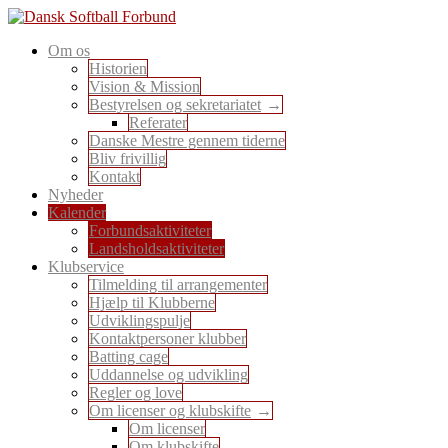
Skip
to
En sport for alle
Om os
content
Dansk Softball Forbund
Historien
Vision & Mission
Bestyrelsen og sekretariatet
Referater
Danske Mestre gennem tiderne
Bliv frivillig
Kontakt
Nyheder
Kalender
Forbundsaktiviteter
Landsholdsaktiviteter
Klubservice
Tilmelding til arrangementer
Hjælp til Klubberne
Udviklingspulje
Kontaktpersoner klubber
Batting cage
Uddannelse og udvikling
Regler og love
Om licenser og klubskifte
Om licenser
Om klubskifte