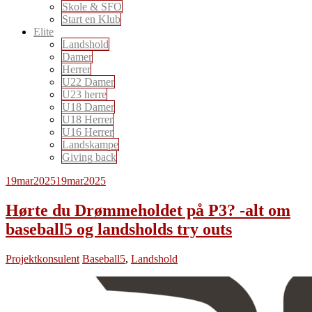
Skole & SFO
Start en Klub
Elite
Landshold
Damer
Herrer
U22 Damer
U23 herre
U18 Damer
U18 Herrer
U16 Herrer
Landskampe
Giving back
19
mar
2025
19
mar
2025
Hørte du Drømmeholdet på P3? -alt om
baseball5 og landsholds try outs
Projektkonsulent
Baseball5
,
Landshold