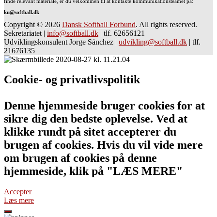
finde relevant materiale, er du velkommen til at kontakte kommunikationsteamet på:
ku@softball.dk
Copyright © 2026
Dansk Softball Forbund
. All rights reserved.
Sekretariatet
|
info@softball.dk
|
tlf. 62656121
Udviklingskonsulent Jorge Sánchez
|
udvikling@softball.dk
|
tlf.
21676135
Cookie- og privatlivspolitik
Denne hjemmeside bruger cookies for at
sikre dig den bedste oplevelse. Ved at
klikke rundt på sitet accepterer du
brugen af cookies. Hvis du vil vide mere
om brugen af cookies på denne
hjemmeside, klik på "LÆS MERE"
Accepter
Læs mere