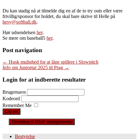
Du kan stadig nå at tilmelde dig en af de to try outs eller være
frivillig/sponsor for holdet, du skal bare skrive til Helle på
hesy@softball.dk
.
Hør udsendelsen
her
.
Se mere om baseball5
her
.
Post navigation
←
Husk mulighed for at låne spillere i Slowpitch
Info om Juniortur 2025 til Prag
→
Login for at indberette resultater
Brugernavn
Kodeord
Remember Me
Tilmelding til DSoF arrangementer
Bestyrelse