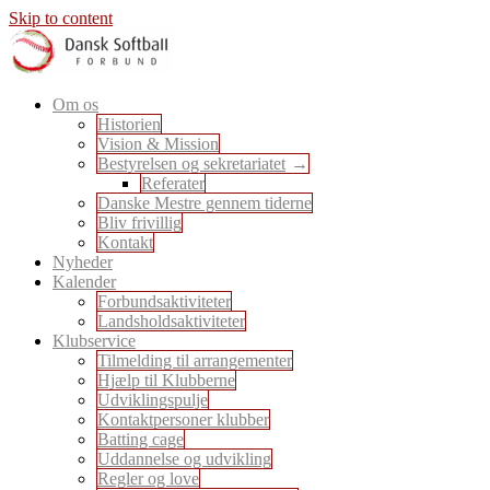
Skip to content
En sport for alle
Om os
Dansk Softball Forbund
Historien
Vision & Mission
Bestyrelsen og sekretariatet
Referater
Danske Mestre gennem tiderne
Bliv frivillig
Kontakt
Nyheder
Kalender
Forbundsaktiviteter
Landsholdsaktiviteter
Klubservice
Tilmelding til arrangementer
Hjælp til Klubberne
Udviklingspulje
Kontaktpersoner klubber
Batting cage
Uddannelse og udvikling
Regler og love