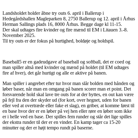
Landsholdet holder åbne try outs 6. april i Ballerup i
Hedegårdshallen Magleparken 8, 2750 Ballerup
og 12. april i Århus
Herman Sallings plads 16, 8000 Århus
. Begge dage kl 11-15.
Der skal udtages fire kvinder og fire mænd til EM i Litauen 3.-8.
November 2025.
Til try outs er der fokus på hurtighed, boldøje og holdspil.
Baseball5 er en gadeudgave af baseball og softball, det er coed og
man spiller altså med kvinder og mænd på holdet (til EM udtages
fire af hver), det går hurtigt og alle er aktive på banen.
Man spiller i angrebet efter tur hvor man slår bolden med hånden og
løber baser, når man en omgang på banen scorer man et point. Det
forsvarende hold skal lave tre outs for at der byttes, en out kan være
på fejl fra den der skyder ud (for kort, over hegnet, uden for banen
eller ved at overtræde eller fake et slag), en griber, at komme først til
en base hvor der er en løber på vej hen eller røre en løber som ikke
er i helle ved en base. Der spilles fem runder og står det lige spilles
der ekstra runder til der er en vinder. En kamp tager ca 15-20
minutter og der er højt tempo rundt på baserne.