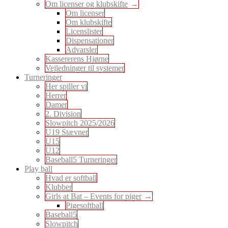
Om licenser og klubskifte
Om licenser
Om klubskifte
Licenslister
Dispensationer
Advarsler
Kassererens Hjørne
Vejledninger til systemer
Turneringer
Her spiller vi
Herrer
Damer
2. Division
Slowpitch 2025/2026
U19 Stævner
U15
U12
Baseball5 Turneringer
Play ball
Hvad er softball
Klubber
Girls at Bat – Events for piger
Pigesoftball
Baseball5
Slowpitch