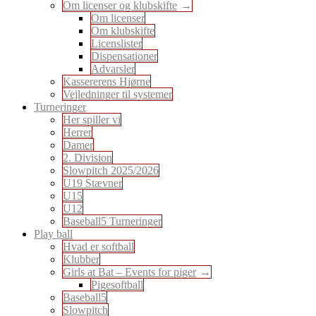
Om licenser og klubskifte
Om licenser
Om klubskifte
Licenslister
Dispensationer
Advarsler
Kassererens Hjørne
Vejledninger til systemer
Turneringer
Her spiller vi
Herrer
Damer
2. Division
Slowpitch 2025/2026
U19 Stævner
U15
U12
Baseball5 Turneringer
Play ball
Hvad er softball
Klubber
Girls at Bat – Events for piger
Pigesoftball
Baseball5
Slowpitch