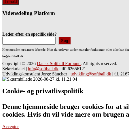
Vidensdeling Platform
Leder efter en specifik side?
Søg
Hjemmesiden opdateres løbende. Hvis du oplever, at der mangler funktioner, eller ikke kan fi
ku@softball.dk
Copyright © 2026
Dansk Softball Forbund
. All rights reserved.
Sekretariatet
|
info@softball.dk
|
tlf. 62656121
Udviklingskonsulent Jorge Sánchez
|
udvikling@softball.dk
|
tlf. 21
Cookie- og privatlivspolitik
Denne hjemmeside bruger cookies for at sik
cookies. Hvis du vil vide mere om bruge
Accepter