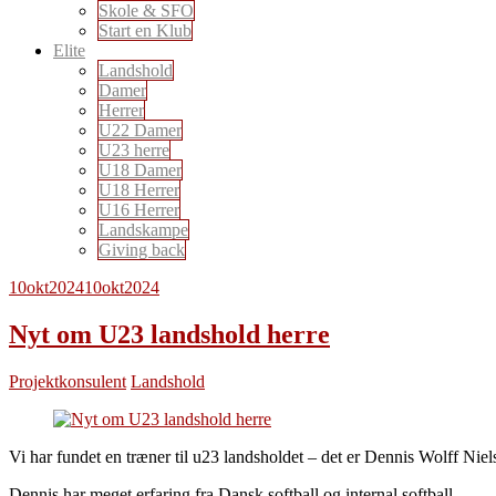
Skole & SFO
Start en Klub
Elite
Landshold
Damer
Herrer
U22 Damer
U23 herre
U18 Damer
U18 Herrer
U16 Herrer
Landskampe
Giving back
10
okt
2024
10
okt
2024
Nyt om U23 landshold herre
Projektkonsulent
Landshold
Vi har fundet en træner til u23 landsholdet – det er Dennis Wolff Niel
Dennis har meget erfaring fra Dansk softball og internal softball.