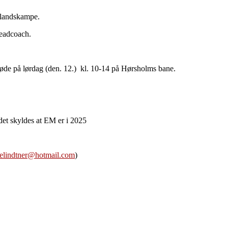
slandskampe.
headcoach.
øde på lørdag (den. 12.) kl. 10-14 på Hørsholms bane.
det skyldes at EM er i 2025
delindtner@hotmail.com
)