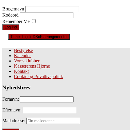
Brugernavn
Kodeord
Remember Me
Tilmelding til DSoF arrangementer
Bestyrelse
Kalender
Vores klubber
Kassererens Hjørne
Kontakt
Cookie og Privatlivspolitik
Nyhedsbrev
Fornavn:
Efternavn:
Mailadresse: