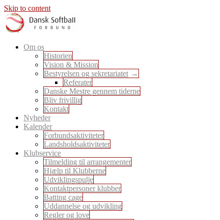
Skip to content
En sport for alle
Om os
Dansk Softball Forbund
Historien
Vision & Mission
Bestyrelsen og sekretariatet
Referater
Danske Mestre gennem tiderne
Bliv frivillig
Kontakt
Nyheder
Kalender
Forbundsaktiviteter
Landsholdsaktiviteter
Klubservice
Tilmelding til arrangementer
Hjælp til Klubberne
Udviklingspulje
Kontaktpersoner klubber
Batting cage
Uddannelse og udvikling
Regler og love