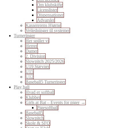
Om klubskifte
Licenslister
Dispensationer
Advarsler
Kassererens Hjørne
Vejledninger til systemer
Turneringer
Her spiller vi
Herrer
Damer
2. Division
Slowpitch 2025/2026
U19 Stævner
U15
U12
Baseball5 Turneringer
Play ball
Hvad er softball
Klubber
Girls at Bat – Events for piger
Pigesoftball
Baseball5
Slowpitch
Skole & SFO