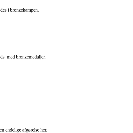
ødes i bronzekampen.
lads, med bronzemedaljer.
n endelige afgørelse her.