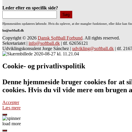
Leder efter en specifik side?
Søg
Hjemmesiden opdateres løbende. Hvis du oplever, at der mangler funktioner, eller ikke kan fi
ku@softball.dk
Copyright © 2026
Dansk Softball Forbund
. All rights reserved.
Sekretariatet
|
info@softball.dk
|
tlf. 62656121
Udviklingskonsulent Jorge Sánchez
|
udvikling@softball.dk
|
tlf. 21
Cookie- og privatlivspolitik
Denne hjemmeside bruger cookies for at sik
cookies. Hvis du vil vide mere om bruge
Accepter
Læs mere
load more