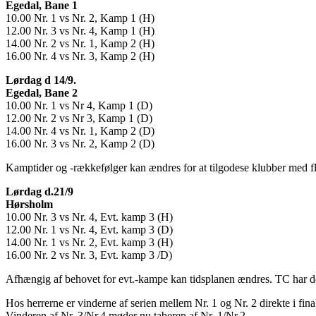
Egedal, Bane 1
10.00 Nr. 1 vs Nr. 2, Kamp 1 (H)
12.00 Nr. 3 vs Nr. 4, Kamp 1 (H)
14.00 Nr. 2 vs Nr. 1, Kamp 2 (H)
16.00 Nr. 4 vs Nr. 3, Kamp 2 (H)
Lørdag d 14/9.
Egedal, Bane 2
10.00 Nr. 1 vs Nr 4, Kamp 1 (D)
12.00 Nr. 2 vs Nr 3, Kamp 1 (D)
14.00 Nr. 4 vs Nr. 1, Kamp 2 (D)
16.00 Nr. 3 vs Nr. 2, Kamp 2 (D)
Kamptider og -rækkefølger kan ændres for at tilgodese klubber med fler
Lørdag d.21/9
Hørsholm
10.00 Nr. 3 vs Nr. 4, Evt. kamp 3 (H)
12.00 Nr. 1 vs Nr. 4, Evt. kamp 3 (D)
14.00 Nr. 1 vs Nr. 2, Evt. kamp 3 (H)
16.00 Nr. 2 vs Nr. 3, Evt. kamp 3 /D)
Afhængig af behovet for evt.-kampe kan tidsplanen ændres. TC har de
Hos herrerne er vinderne af serien mellem Nr. 1 og Nr. 2 direkte i final
Vinderen af Nr. 3/Nr.4 møder nu taberen af Nr. 1/Nr.2.