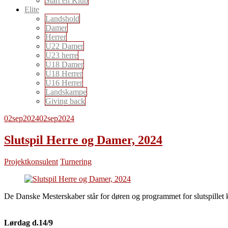
Start en Klub
Elite
Landshold
Damer
Herrer
U22 Damer
U23 herre
U18 Damer
U18 Herrer
U16 Herrer
Landskampe
Giving back
02
sep
2024
02
sep
2024
Slutspil Herre og Damer, 2024
Projektkonsulent
Turnering
De Danske Mesterskaber står for døren og programmet for slutspillet
Lørdag d.14/9