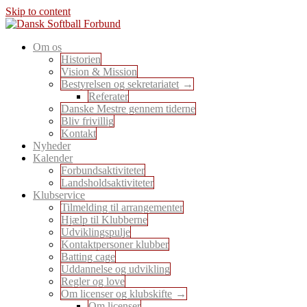
Skip to content
En sport for alle
Om os
Dansk Softball Forbund
Historien
Vision & Mission
Bestyrelsen og sekretariatet
Referater
Danske Mestre gennem tiderne
Bliv frivillig
Kontakt
Nyheder
Kalender
Forbundsaktiviteter
Landsholdsaktiviteter
Klubservice
Tilmelding til arrangementer
Hjælp til Klubberne
Udviklingspulje
Kontaktpersoner klubber
Batting cage
Uddannelse og udvikling
Regler og love
Om licenser og klubskifte
Om licenser