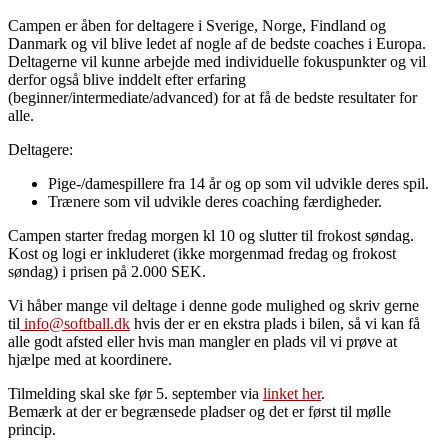
Campen er åben for deltagere i Sverige, Norge, Findland og
Danmark og vil blive ledet af nogle af de bedste coaches i Europa.
Deltagerne vil kunne arbejde med individuelle fokuspunkter og vil
derfor også blive inddelt efter erfaring
(beginner/intermediate/advanced) for at få de bedste resultater for
alle.
Deltagere:
Pige-/damespillere fra 14 år og op som vil udvikle deres spil.
Trænere som vil udvikle deres coaching færdigheder.
Campen starter fredag morgen kl 10 og slutter til frokost søndag.
Kost og logi er inkluderet (ikke morgenmad fredag og frokost
søndag) i prisen på 2.000 SEK.
Vi håber mange vil deltage i denne gode mulighed og skriv gerne
til
info@softball.dk
hvis der er en ekstra plads i bilen, så vi kan få
alle godt afsted eller hvis man mangler en plads vil vi prøve at
hjælpe med at koordinere.
Tilmelding skal ske før 5. september via
linket her
.
Bemærk at der er begrænsede pladser og det er først til mølle
princip.