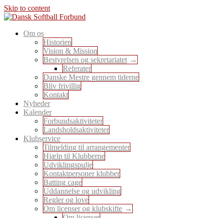
Skip to content
En sport for alle
Om os
Dansk Softball Forbund
Historien
Vision & Mission
Bestyrelsen og sekretariatet
Referater
Danske Mestre gennem tiderne
Bliv frivillig
Kontakt
Nyheder
Kalender
Forbundsaktiviteter
Landsholdsaktiviteter
Klubservice
Tilmelding til arrangementer
Hjælp til Klubberne
Udviklingspulje
Kontaktpersoner klubber
Batting cage
Uddannelse og udvikling
Regler og love
Om licenser og klubskifte
Om licenser