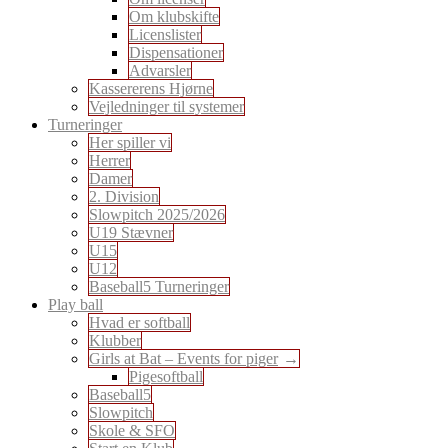
Om klubskifte
Licenslister
Dispensationer
Advarsler
Kassererens Hjørne
Vejledninger til systemer
Turneringer
Her spiller vi
Herrer
Damer
2. Division
Slowpitch 2025/2026
U19 Stævner
U15
U12
Baseball5 Turneringer
Play ball
Hvad er softball
Klubber
Girls at Bat – Events for piger
Pigesoftball
Baseball5
Slowpitch
Skole & SFO