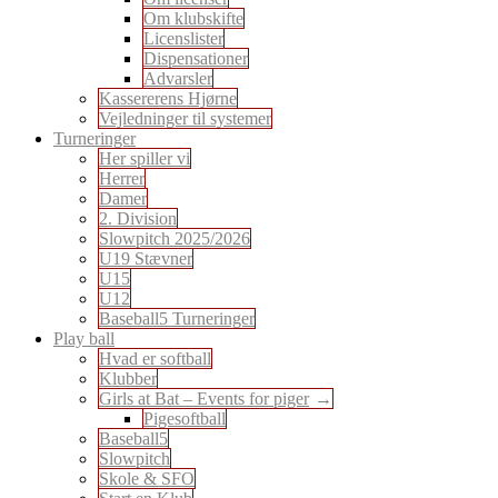
Om klubskifte
Licenslister
Dispensationer
Advarsler
Kassererens Hjørne
Vejledninger til systemer
Turneringer
Her spiller vi
Herrer
Damer
2. Division
Slowpitch 2025/2026
U19 Stævner
U15
U12
Baseball5 Turneringer
Play ball
Hvad er softball
Klubber
Girls at Bat – Events for piger
Pigesoftball
Baseball5
Slowpitch
Skole & SFO