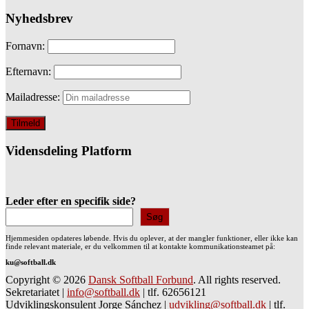
Nyhedsbrev
Fornavn:
Efternavn:
Mailadresse:
Vidensdeling Platform
Leder efter en specifik side?
Søg
Hjemmesiden opdateres løbende. Hvis du oplever, at der mangler funktioner, eller ikke kan
finde relevant materiale, er du velkommen til at kontakte kommunikationsteamet på:
ku@softball.dk
Copyright © 2026
Dansk Softball Forbund
. All rights reserved.
Sekretariatet
|
info@softball.dk
|
tlf. 62656121
Udviklingskonsulent Jorge Sánchez
|
udvikling@softball.dk
|
tlf.