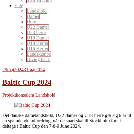
Start en Klub
Elite
Landshold
Damer
Herrer
U22 Damer
U23 herre
U18 Damer
U18 Herrer
U16 Herrer
Landskampe
Giving back
29
maj
2024
31
maj
2024
Baltic Cup 2024
Projektkonsulent
Landshold
Det danske damelandshold, U22-damer og U18-herre gør sig klar til
en spændende udfordring, når de snart skal til Stockholm for at
deltage i Baltic Cup den 7-8-9 June 2024.