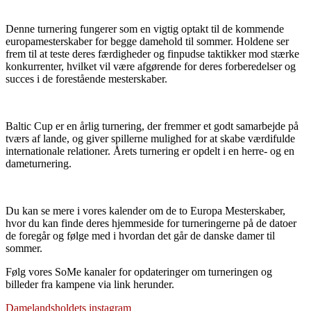
Denne turnering fungerer som en vigtig optakt til de kommende
europamesterskaber for begge damehold til sommer. Holdene ser
frem til at teste deres færdigheder og finpudse taktikker mod stærke
konkurrenter, hvilket vil være afgørende for deres forberedelser og
succes i de forestående mesterskaber.
Baltic Cup er en årlig turnering, der fremmer et godt samarbejde på
tværs af lande, og giver spillerne mulighed for at skabe værdifulde
internationale relationer. Årets turnering er opdelt i en herre- og en
dameturnering.
Du kan se mere i vores kalender om de to Europa Mesterskaber,
hvor du kan finde deres hjemmeside for turneringerne på de datoer
de foregår og følge med i hvordan det går de danske damer til
sommer.
Følg vores SoMe kanaler for opdateringer om turneringen og
billeder fra kampene via link herunder.
Damelandsholdets instagram