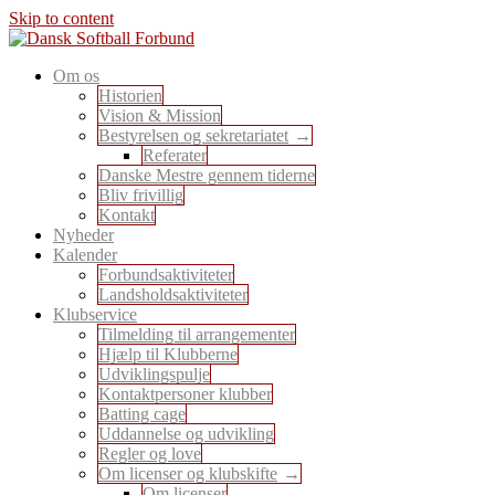
Skip to content
En sport for alle
Om os
Dansk Softball Forbund
Historien
Vision & Mission
Bestyrelsen og sekretariatet
Referater
Danske Mestre gennem tiderne
Bliv frivillig
Kontakt
Nyheder
Kalender
Forbundsaktiviteter
Landsholdsaktiviteter
Klubservice
Tilmelding til arrangementer
Hjælp til Klubberne
Udviklingspulje
Kontaktpersoner klubber
Batting cage
Uddannelse og udvikling
Regler og love
Om licenser og klubskifte
Om licenser