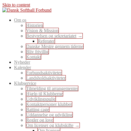
Skip to content
En sport for alle
Om os
Dansk Softball Forbund
Historien
Vision & Mission
Bestyrelsen og sekretariatet
Referater
Danske Mestre gennem tiderne
Bliv frivillig
Kontakt
Nyheder
Kalender
Forbundsaktiviteter
Landsholdsaktiviteter
Klubservice
Tilmelding til arrangementer
Hjælp til Klubberne
Udviklingspulje
Kontaktpersoner klubber
Batting cage
Uddannelse og udvikling
Regler og love
Om licenser og klubskifte
Om licenser