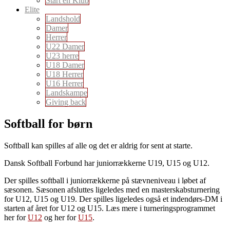
Start en Klub
Elite
Landshold
Damer
Herrer
U22 Damer
U23 herre
U18 Damer
U18 Herrer
U16 Herrer
Landskampe
Giving back
Softball for børn
Softball kan spilles af alle og det er aldrig for sent at starte.
Dansk Softball Forbund har juniorrækkerne U19, U15 og U12.
Der spilles softball i juniorrækkerne på stævneniveau i løbet af
sæsonen. Sæsonen afsluttes ligeledes med en masterskabsturnering
for U12, U15 og U19. Der spilles ligeledes også et indendørs-DM i
starten af året for U12 og U15. Læs mere i turneringsprogrammet
her for
U12
og her for
U15
.