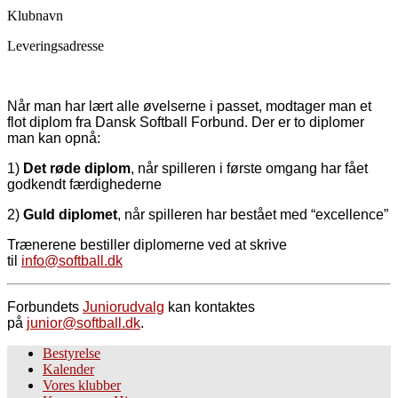
Klubnavn
Leveringsadresse
Når man har lært alle øvelserne i passet, modtager man et
flot diplom fra Dansk Softball Forbund. Der er to diplomer
man kan opnå:
1)
Det røde diplom
, når spilleren i første omgang har fået
godkendt færdighederne
2)
Guld diplomet
, når spilleren har bestået med “excellence”
Trænerene bestiller diplomerne ved at skrive
til
info@softball.dk
Forbundets
Juniorudvalg
kan kontaktes
på
junior@softball.dk
.
Bestyrelse
Kalender
Vores klubber