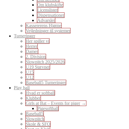
Om klubskifte
Licenslister
Dispensationer
Advarsler
Kassererens Hjørne
Vejledninger til systemer
Turneringer
Her spiller vi
Herrer
Damer
2. Division
Slowpitch 2025/2026
U19 Stævner
U15
U12
Baseball5 Turneringer
Play ball
Hvad er softball
Klubber
Girls at Bat – Events for piger
Pigesoftball
Baseball5
Slowpitch
Skole & SFO