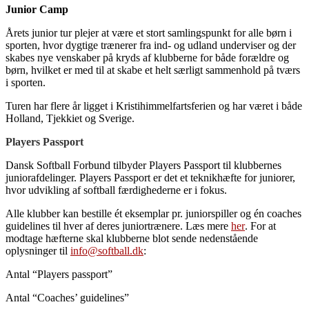
Junior Camp
Årets junior tur plejer at være et stort samlingspunkt for alle børn i
sporten, hvor dygtige trænerer fra ind- og udland underviser og der
skabes nye venskaber på kryds af klubberne for både forældre og
børn, hvilket er med til at skabe et helt særligt sammenhold på tværs
i sporten.
Turen har flere år ligget i Kristihimmelfartsferien og har været i både
Holland, Tjekkiet og Sverige.
Players Passport
Dansk Softball Forbund tilbyder
Players Passport
til klubbernes
juniorafdelinger. Players Passport er det et teknikhæfte for juniorer,
hvor udvikling af softball færdighederne er i fokus.
Alle klubber kan bestille ét eksemplar pr. juniorspiller og én coaches
guidelines til hver af deres juniortrænere. Læs mere
her
. For at
modtage hæfterne skal klubberne blot sende nedenstående
oplysninger til
info@softball.dk
:
Antal “Players passport”
Antal “Coaches’ guidelines”