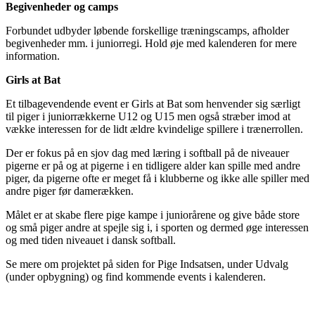
Begivenheder og camps
Forbundet udbyder løbende forskellige træningscamps, afholder
begivenheder mm. i juniorregi. Hold øje med kalenderen for mere
information.
Girls at Bat
Et tilbagevendende event er Girls at Bat som henvender sig særligt
til piger i juniorrækkerne U12 og U15 men også stræber imod at
vække interessen for de lidt ældre kvindelige spillere i trænerrollen.
Der er fokus på en sjov dag med læring i softball på de niveauer
pigerne er på og at pigerne i en tidligere alder kan spille med andre
piger, da pigerne ofte er meget få i klubberne og ikke alle spiller med
andre piger før damerækken.
Målet er at skabe flere pige kampe i juniorårene og give både store
og små piger andre at spejle sig i, i sporten og dermed øge interessen
og med tiden niveauet i dansk softball.
Se mere om projektet på siden for Pige Indsatsen, under Udvalg
(under opbygning) og find kommende events i kalenderen.