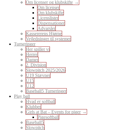
Om licenser og klubskifte
Om licenser
Om klubskifte
Licenslister
Dispensationer
Advarsler
Kassererens Hjørne
Vejledninger til systemer
Turneringer
Her spiller vi
Herrer
Damer
2. Division
Slowpitch 2025/2026
U19 Stævner
U15
U12
Baseball5 Turneringer
Play ball
Hvad er softball
Klubber
Girls at Bat – Events for piger
Pigesoftball
Baseball5
Slowpitch