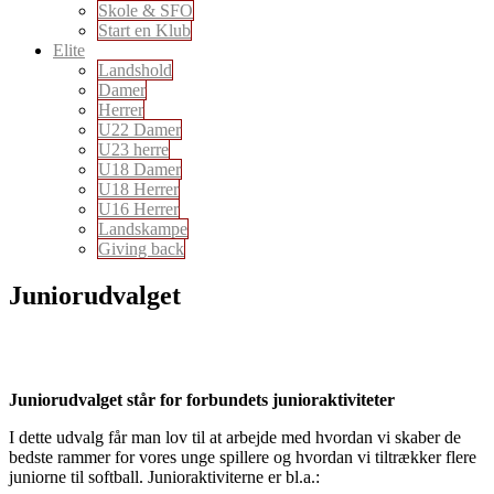
Skole & SFO
Start en Klub
Elite
Landshold
Damer
Herrer
U22 Damer
U23 herre
U18 Damer
U18 Herrer
U16 Herrer
Landskampe
Giving back
Juniorudvalget
Juniorudvalget står for forbundets junioraktiviteter
I dette udvalg får man lov til at arbejde med hvordan vi skaber de
bedste rammer for vores unge spillere og hvordan vi tiltrækker flere
juniorne til softball. Junioraktiviterne er bl.a.: