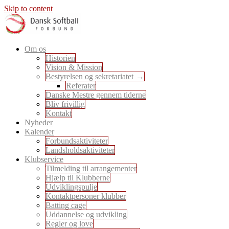
Skip to content
En sport for alle
Om os
Dansk Softball Forbund
Historien
Vision & Mission
Bestyrelsen og sekretariatet
Referater
Danske Mestre gennem tiderne
Bliv frivillig
Kontakt
Nyheder
Kalender
Forbundsaktiviteter
Landsholdsaktiviteter
Klubservice
Tilmelding til arrangementer
Hjælp til Klubberne
Udviklingspulje
Kontaktpersoner klubber
Batting cage
Uddannelse og udvikling
Regler og love