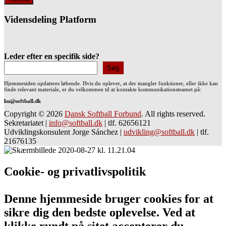
Vidensdeling Platform
Leder efter en specifik side?
Søg
Hjemmesiden opdateres løbende. Hvis du oplever, at der mangler funktioner, eller ikke kan
finde relevant materiale, er du velkommen til at kontakte kommunikationsteamet på:
ku@softball.dk
Copyright © 2026
Dansk Softball Forbund
. All rights reserved.
Sekretariatet
|
info@softball.dk
|
tlf. 62656121
Udviklingskonsulent Jorge Sánchez
|
udvikling@softball.dk
|
tlf.
21676135
Cookie- og privatlivspolitik
Denne hjemmeside bruger cookies for at
sikre dig den bedste oplevelse. Ved at
klikke rundt på sitet accepterer du