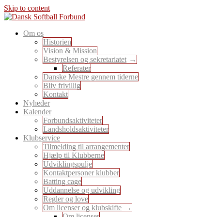
Skip to content
En sport for alle
Om os
Dansk Softball Forbund
Historien
Vision & Mission
Bestyrelsen og sekretariatet
Referater
Danske Mestre gennem tiderne
Bliv frivillig
Kontakt
Nyheder
Kalender
Forbundsaktiviteter
Landsholdsaktiviteter
Klubservice
Tilmelding til arrangementer
Hjælp til Klubberne
Udviklingspulje
Kontaktpersoner klubber
Batting cage
Uddannelse og udvikling
Regler og love
Om licenser og klubskifte
Om licenser