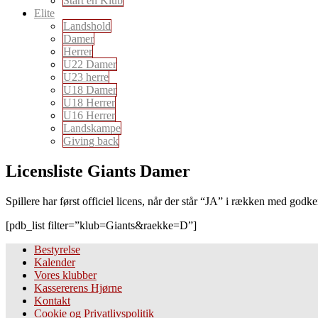
Start en Klub
Elite
Landshold
Damer
Herrer
U22 Damer
U23 herre
U18 Damer
U18 Herrer
U16 Herrer
Landskampe
Giving back
Licensliste Giants Damer
Spillere har først officiel licens, når der står “JA” i rækken med godk
[pdb_list filter=”klub=Giants&raekke=D”]
Bestyrelse
Kalender
Vores klubber
Kassererens Hjørne
Kontakt
Cookie og Privatlivspolitik