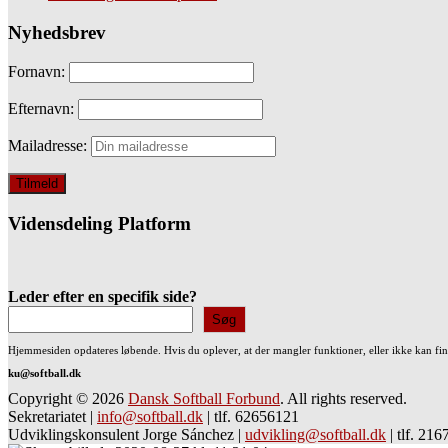
Nyhedsbrev
Fornavn:
Efternavn:
Mailadresse:
Vidensdeling Platform
Leder efter en specifik side?
Søg
Hjemmesiden opdateres løbende. Hvis du oplever, at der mangler funktioner, eller ikke kan fi
ku@softball.dk
Copyright © 2026
Dansk Softball Forbund
. All rights reserved.
Sekretariatet
|
info@softball.dk
|
tlf. 62656121
Udviklingskonsulent Jorge Sánchez
|
udvikling@softball.dk
|
tlf. 21