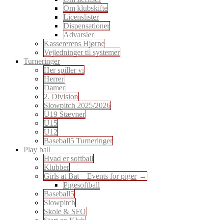
Om klubskifte
Licenslister
Dispensationer
Advarsler
Kassererens Hjørne
Vejledninger til systemer
Turneringer
Her spiller vi
Herrer
Damer
2. Division
Slowpitch 2025/2026
U19 Stævner
U15
U12
Baseball5 Turneringer
Play ball
Hvad er softball
Klubber
Girls at Bat – Events for piger
Pigesoftball
Baseball5
Slowpitch
Skole & SFO