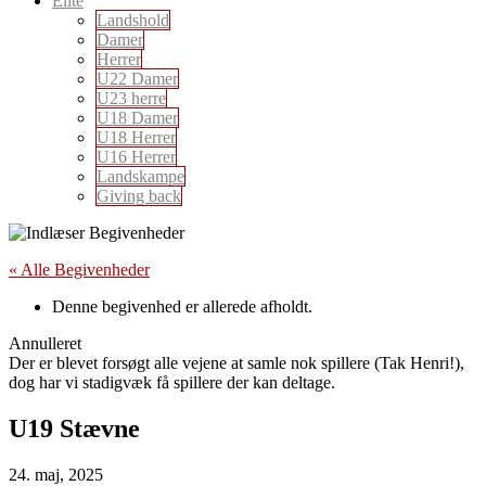
Elite
Landshold
Damer
Herrer
U22 Damer
U23 herre
U18 Damer
U18 Herrer
U16 Herrer
Landskampe
Giving back
« Alle Begivenheder
Denne begivenhed er allerede afholdt.
Annulleret
Der er blevet forsøgt alle vejene at samle nok spillere (Tak Henri!),
dog har vi stadigvæk få spillere der kan deltage.
U19 Stævne
24. maj, 2025