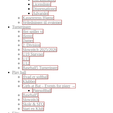
Licenslister
Dispensationer
Advarsler
Kassererens Hjørne
Vejledninger til systemer
Turneringer
Her spiller vi
Herrer
Damer
2. Division
Slowpitch 2025/2026
U19 Stævner
U15
U12
Baseball5 Turneringer
Play ball
Hvad er softball
Klubber
Girls at Bat – Events for piger
Pigesoftball
Baseball5
Slowpitch
Skole & SFO
Start en Klub