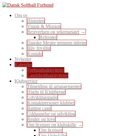
Skip
to
En sport for alle
Om os
content
Dansk Softball Forbund
Historien
Vision & Mission
Bestyrelsen og sekretariatet
Referater
Danske Mestre gennem tiderne
Bliv frivillig
Kontakt
Nyheder
Kalender
Forbundsaktiviteter
Landsholdsaktiviteter
Klubservice
Tilmelding til arrangementer
Hjælp til Klubberne
Udviklingspulje
Kontaktpersoner klubber
Batting cage
Uddannelse og udvikling
Regler og love
Om licenser og klubskifte
Om licenser
Om klubskifte