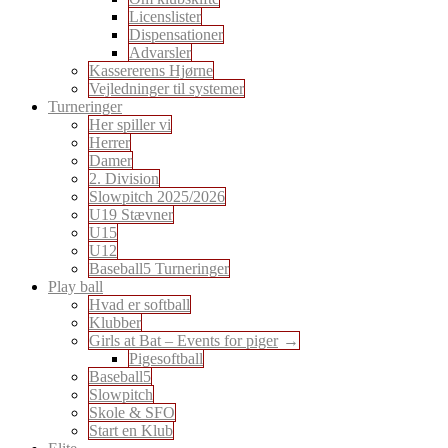
Licenslister
Dispensationer
Advarsler
Kassererens Hjørne
Vejledninger til systemer
Turneringer
Her spiller vi
Herrer
Damer
2. Division
Slowpitch 2025/2026
U19 Stævner
U15
U12
Baseball5 Turneringer
Play ball
Hvad er softball
Klubber
Girls at Bat – Events for piger
Pigesoftball
Baseball5
Slowpitch
Skole & SFO
Start en Klub