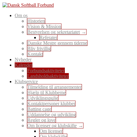
Skip
to
En sport for alle
Om os
content
Dansk Softball Forbund
Historien
Vision & Mission
Bestyrelsen og sekretariatet
Referater
Danske Mestre gennem tiderne
Bliv frivillig
Kontakt
Nyheder
Kalender
Forbundsaktiviteter
Landsholdsaktiviteter
Klubservice
Tilmelding til arrangementer
Hjælp til Klubberne
Udviklingspulje
Kontaktpersoner klubber
Batting cage
Uddannelse og udvikling
Regler og love
Om licenser og klubskifte
Om licenser
Om klubskifte