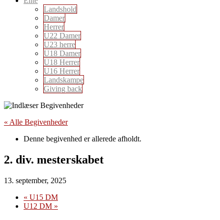
Elite
Landshold
Damer
Herrer
U22 Damer
U23 herre
U18 Damer
U18 Herrer
U16 Herrer
Landskampe
Giving back
« Alle Begivenheder
Denne begivenhed er allerede afholdt.
2. div. mesterskabet
13. september, 2025
«
U15 DM
U12 DM
»