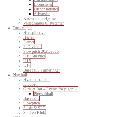
Licenslister
Dispensationer
Advarsler
Kassererens Hjørne
Vejledninger til systemer
Turneringer
Her spiller vi
Herrer
Damer
2. Division
Slowpitch 2025/2026
U19 Stævner
U15
U12
Baseball5 Turneringer
Play ball
Hvad er softball
Klubber
Girls at Bat – Events for piger
Pigesoftball
Baseball5
Slowpitch
Skole & SFO
Start en Klub