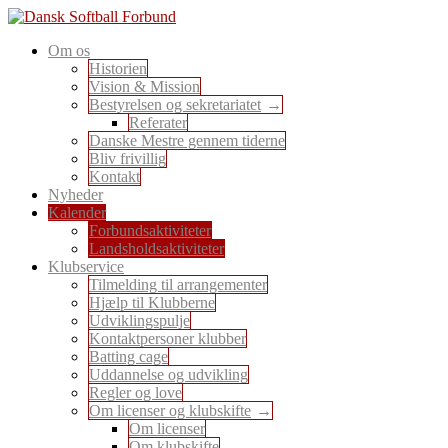
Skip
to
En sport for alle
Om os
content
Dansk Softball Forbund
Historien
Vision & Mission
Bestyrelsen og sekretariatet
Referater
Danske Mestre gennem tiderne
Bliv frivillig
Kontakt
Nyheder
Kalender
Forbundsaktiviteter
Landsholdsaktiviteter
Klubservice
Tilmelding til arrangementer
Hjælp til Klubberne
Udviklingspulje
Kontaktpersoner klubber
Batting cage
Uddannelse og udvikling
Regler og love
Om licenser og klubskifte
Om licenser
Om klubskifte