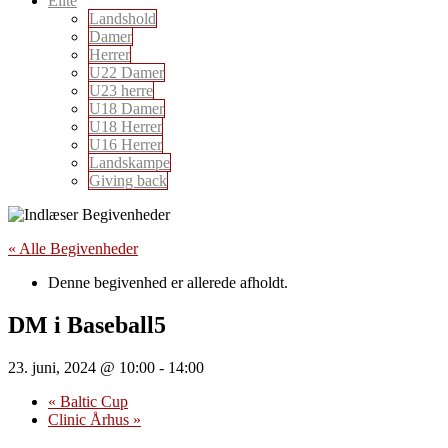
Elite
Landshold
Damer
Herrer
U22 Damer
U23 herre
U18 Damer
U18 Herrer
U16 Herrer
Landskampe
Giving back
« Alle Begivenheder
Denne begivenhed er allerede afholdt.
DM i Baseball5
23. juni, 2024 @ 10:00
-
14:00
«
Baltic Cup
Clinic Århus
»