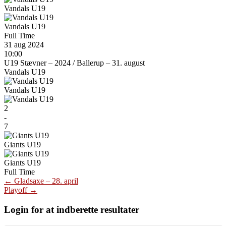
Vandals U19
Vandals U19
Full Time
31 aug 2024
10:00
U19 Stævner – 2024
/
Ballerup – 31. august
Vandals U19
Vandals U19
2
-
7
Giants U19
Giants U19
Full Time
Post
←
Gladsaxe – 28. april
Playoff
→
navigation
Login for at indberette resultater