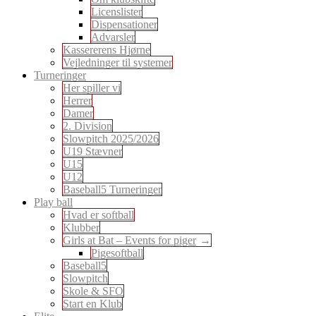
Licenslister
Dispensationer
Advarsler
Kassererens Hjørne
Vejledninger til systemer
Turneringer
Her spiller vi
Herrer
Damer
2. Division
Slowpitch 2025/2026
U19 Stævner
U15
U12
Baseball5 Turneringer
Play ball
Hvad er softball
Klubber
Girls at Bat – Events for piger
Pigesoftball
Baseball5
Slowpitch
Skole & SFO
Start en Klub