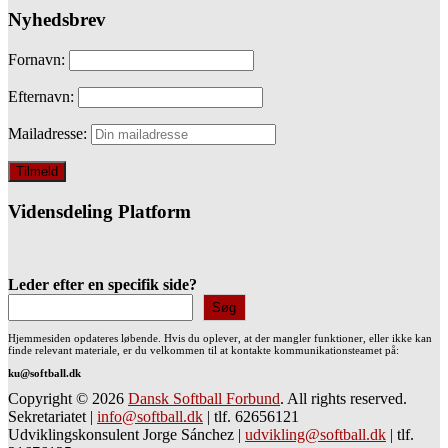
Nyhedsbrev
Fornavn:
Efternavn:
Mailadresse:
Vidensdeling Platform
Leder efter en specifik side?
Søg
Hjemmesiden opdateres løbende. Hvis du oplever, at der mangler funktioner, eller ikke kan
finde relevant materiale, er du velkommen til at kontakte kommunikationsteamet på:
ku@softball.dk
Copyright © 2026
Dansk Softball Forbund
. All rights reserved.
Sekretariatet
|
info@softball.dk
|
tlf. 62656121
Udviklingskonsulent Jorge Sánchez
|
udvikling@softball.dk
|
tlf.