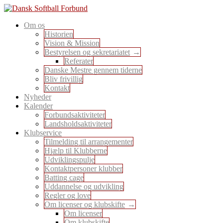
Skip
to
En sport for alle
Om os
content
Dansk Softball Forbund
Historien
Vision & Mission
Bestyrelsen og sekretariatet
Referater
Danske Mestre gennem tiderne
Bliv frivillig
Kontakt
Nyheder
Kalender
Forbundsaktiviteter
Landsholdsaktiviteter
Klubservice
Tilmelding til arrangementer
Hjælp til Klubberne
Udviklingspulje
Kontaktpersoner klubber
Batting cage
Uddannelse og udvikling
Regler og love
Om licenser og klubskifte
Om licenser
Om klubskifte