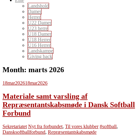
Elite
Landshold
Damer
Herrer
U22 Damer
U23 herre
U18 Damer
U18 Herrer
U16 Herrer
Landskampe
Giving back
Month:
marts 2026
18
mar
2026
18
mar
2026
Materiale samt varsling af
Repræsentantskabsmøde i Dansk Softball
Forbund
Sekretariatet
Nyt fra forbundet
,
Til vores klubber
#softball
,
Dansksoftballforbund
,
Repræsentantskabsmøde