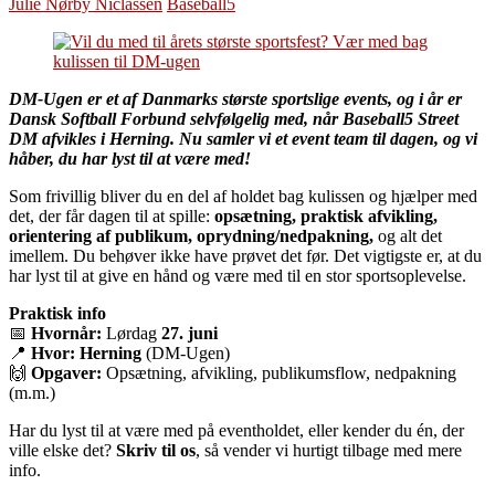
Julie Nørby Niclassen
Baseball5
DM-Ugen er et af Danmarks største sportslige events, og i år er
Dansk Softball Forbund selvfølgelig med, når Baseball5 Street
DM afvikles i Herning. Nu samler vi et event team til dagen, og vi
håber, du har lyst til at være med!
Som frivillig bliver du en del af holdet bag kulissen og hjælper med
det, der får dagen til at spille:
opsætning, praktisk afvikling,
orientering af publikum, oprydning/nedpakning,
og alt det
imellem. Du behøver ikke have prøvet det før. Det vigtigste er, at du
har lyst til at give en hånd og være med til en stor sportsoplevelse.
Praktisk info
📅
Hvornår:
Lørdag
27. juni
📍
Hvor:
Herning
(DM-Ugen)
🙌
Opgaver:
Opsætning, afvikling, publikumsflow, nedpakning
(m.m.)
Har du lyst til at være med på eventholdet, eller kender du én, der
ville elske det?
Skriv til os
, så vender vi hurtigt tilbage med mere
info.