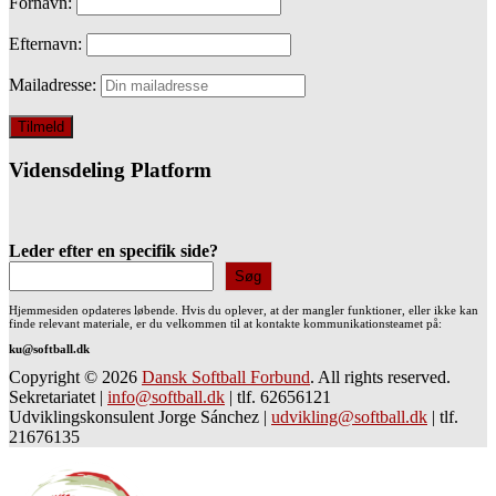
Fornavn:
Efternavn:
Mailadresse:
Vidensdeling Platform
Leder efter en specifik side?
Søg
Hjemmesiden opdateres løbende. Hvis du oplever, at der mangler funktioner, eller ikke kan
finde relevant materiale, er du velkommen til at kontakte kommunikationsteamet på:
ku@softball.dk
Copyright © 2026
Dansk Softball Forbund
. All rights reserved.
Sekretariatet
|
info@softball.dk
|
tlf. 62656121
Udviklingskonsulent Jorge Sánchez
|
udvikling@softball.dk
|
tlf.
21676135