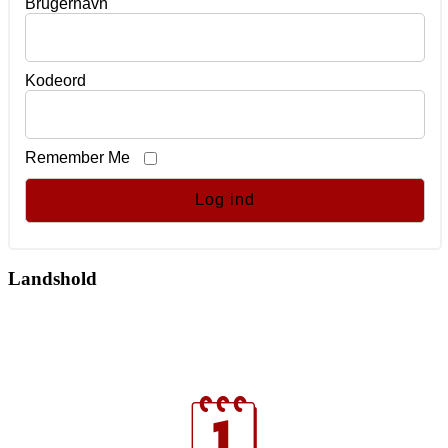
Brugernavn
Kodeord
Remember Me
Landshold
🗓