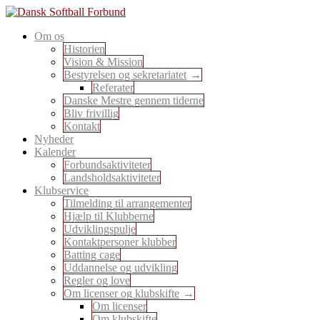
Skip
to
En sport for alle
Om os
content
Dansk Softball Forbund
Historien
Vision & Mission
Bestyrelsen og sekretariatet
Referater
Danske Mestre gennem tiderne
Bliv frivillig
Kontakt
Nyheder
Kalender
Forbundsaktiviteter
Landsholdsaktiviteter
Klubservice
Tilmelding til arrangementer
Hjælp til Klubberne
Udviklingspulje
Kontaktpersoner klubber
Batting cage
Uddannelse og udvikling
Regler og love
Om licenser og klubskifte
Om licenser
Om klubskifte