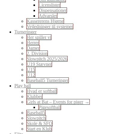
Licenslister
Dispensationer
Advarsler
Kassererens Hjørne
Vejledninger til systemer
Turneringer
Her spiller vi
Herrer
Damer
2. Division
Slowpitch 2025/2026
U19 Stævner
U15
U12
Baseball5 Turneringer
Play ball
Hvad er softball
Klubber
Girls at Bat – Events for piger
Pigesoftball
Baseball5
Slowpitch
Skole & SFO
Start en Klub