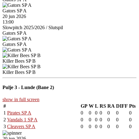
Gators SP A
20 jun 2026
13:00
Slowpitch 2025/2026
/
Slutspil
Gators SP A
Gators SP A
Killer Bees SP B
Killer Bees SP B
Pulje 3 - Lunde (Bane 2)
show in full screen
#
GP
W
L
RS
RA
DIFF
Pts
1
Pirates SP A
0
0
0
0
0
0
0
2
Vandals 1 SP A
0
0
0
0
0
0
0
3
Cleavers SP A
0
0
0
0
0
0
0
20 jun 2026