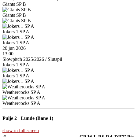
Giants SP B
Giants SP B
Jokers 1 SP A
Jokers 1 SP A
20 jun 2026
13:00
Slowpitch 2025/2026
/
Slutspil
Jokers 1 SP A
Jokers 1 SP A
Weathercocks SP A
Weathercocks SP A
Pulje 2 - Lunde (Bane 1)
show in full screen
#
GP
W
L
RS
RA
DIFF
Pts