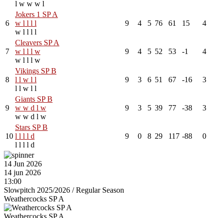
l
w
w
w
l
Jokers 1 SP A
6
w
l
l
l
l
9
4
5
76
61
15
4
w
l
l
l
l
Cleavers SP A
7
w
l
l
l
w
9
4
5
52
53
-1
4
w
l
l
l
w
Vikings SP B
8
l
l
w
l
l
9
3
6
51
67
-16
3
l
l
w
l
l
Giants SP B
9
w
w
d
l
w
9
3
5
39
77
-38
3
w
w
d
l
w
Stars SP B
10
l
l
l
l
d
9
0
8
29
117
-88
0
l
l
l
l
d
14 Jun 2026
14 jun 2026
13:00
Slowpitch 2025/2026
/
Regular Season
Weathercocks SP A
Weathercocks SP A