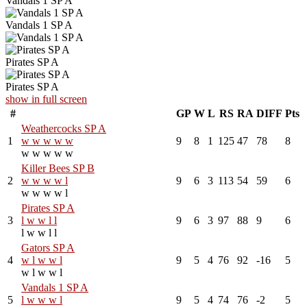
Vandals 1 SP A
Vandals 1 SP A
Pirates SP A
Pirates SP A
show in full screen
#
GP
W
L
RS
RA
DIFF
Pts
Weathercocks SP A
1
w
w
w
w
w
9
8
1
125
47
78
8
w
w
w
w
w
Killer Bees SP B
2
w
w
w
w
l
9
6
3
113
54
59
6
w
w
w
w
l
Pirates SP A
3
l
w
w
l
l
9
6
3
97
88
9
6
l
w
w
l
l
Gators SP A
4
w
l
w
w
l
9
5
4
76
92
-16
5
w
l
w
w
l
Vandals 1 SP A
5
l
w
w
w
l
9
5
4
74
76
-2
5