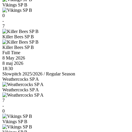
Vikings SP B
0
-
7
Killer Bees SP B
Killer Bees SP B
Full Time
8 May 2026
8 maj 2026
18:30
Slowpitch 2025/2026
/
Regular Season
Weathercocks SP A
Weathercocks SP A
7
-
0
Vikings SP B