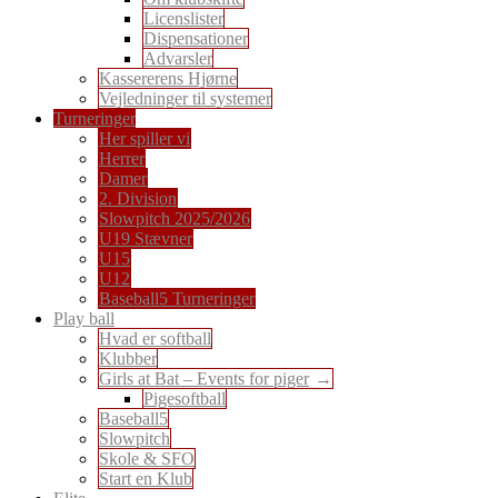
Licenslister
Dispensationer
Advarsler
Kassererens Hjørne
Vejledninger til systemer
Turneringer
Her spiller vi
Herrer
Damer
2. Division
Slowpitch 2025/2026
U19 Stævner
U15
U12
Baseball5 Turneringer
Play ball
Hvad er softball
Klubber
Girls at Bat – Events for piger
Pigesoftball
Baseball5
Slowpitch
Skole & SFO
Start en Klub