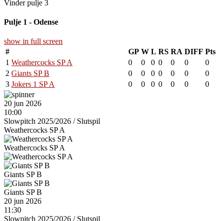
Vinder pulje 3
Pulje 1 - Odense
show in full screen
#
GP
W
L
RS
RA
DIFF
Pts
1
Weathercocks SP A
0
0
0
0
0
0
0
2
Giants SP B
0
0
0
0
0
0
0
3
Jokers 1 SP A
0
0
0
0
0
0
0
20 jun 2026
10:00
Slowpitch 2025/2026
/
Slutspil
Weathercocks SP A
Weathercocks SP A
Giants SP B
Giants SP B
20 jun 2026
11:30
Slowpitch 2025/2026
/
Slutspil