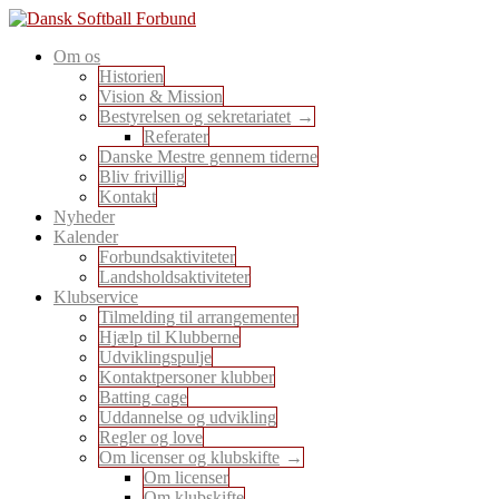
Skip
to
En sport for alle
Om os
content
Dansk Softball Forbund
Historien
Vision & Mission
Bestyrelsen og sekretariatet
Referater
Danske Mestre gennem tiderne
Bliv frivillig
Kontakt
Nyheder
Kalender
Forbundsaktiviteter
Landsholdsaktiviteter
Klubservice
Tilmelding til arrangementer
Hjælp til Klubberne
Udviklingspulje
Kontaktpersoner klubber
Batting cage
Uddannelse og udvikling
Regler og love
Om licenser og klubskifte
Om licenser
Om klubskifte