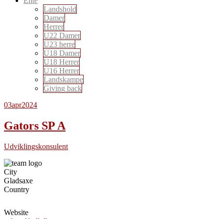
Elite
Landshold
Damer
Herrer
U22 Damer
U23 herre
U18 Damer
U18 Herrer
U16 Herrer
Landskampe
Giving back
03
apr
2024
Gators SP A
Udviklingskonsulent
City
Gladsaxe
Country
Website