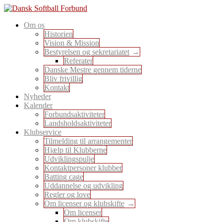
Skip
to
En sport for alle
Om os
content
Dansk Softball Forbund
Historien
Vision & Mission
Bestyrelsen og sekretariatet
Referater
Danske Mestre gennem tiderne
Bliv frivillig
Kontakt
Nyheder
Kalender
Forbundsaktiviteter
Landsholdsaktiviteter
Klubservice
Tilmelding til arrangementer
Hjælp til Klubberne
Udviklingspulje
Kontaktpersoner klubber
Batting cage
Uddannelse og udvikling
Regler og love
Om licenser og klubskifte
Om licenser
Om klubskifte