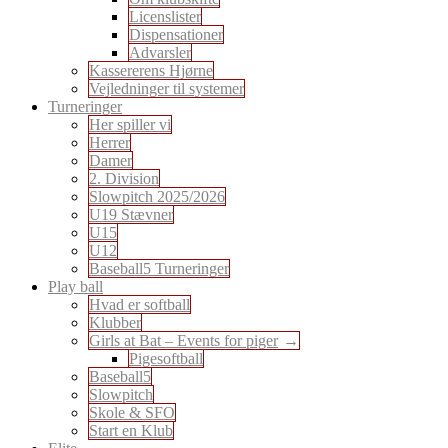
Licenslister
Dispensationer
Advarsler
Kassererens Hjørne
Vejledninger til systemer
Turneringer
Her spiller vi
Herrer
Damer
2. Division
Slowpitch 2025/2026
U19 Stævner
U15
U12
Baseball5 Turneringer
Play ball
Hvad er softball
Klubber
Girls at Bat – Events for piger
Pigesoftball
Baseball5
Slowpitch
Skole & SFO
Start en Klub