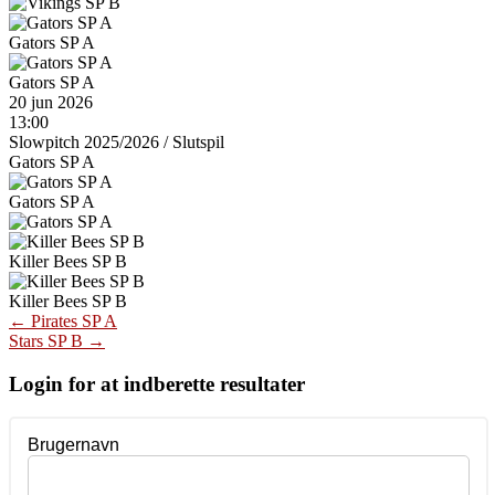
Gators SP A
Gators SP A
20 jun 2026
13:00
Slowpitch 2025/2026
/
Slutspil
Gators SP A
Gators SP A
Killer Bees SP B
Killer Bees SP B
Post
←
Pirates SP A
Stars SP B
→
navigation
Login for at indberette resultater
Brugernavn