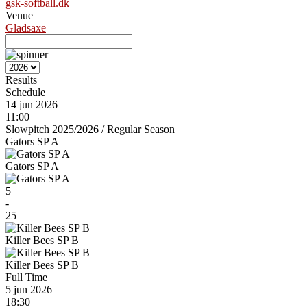
gsk-softball.dk
Venue
Gladsaxe
Results
Schedule
14 jun 2026
11:00
Slowpitch 2025/2026
/
Regular Season
Gators SP A
Gators SP A
5
-
25
Killer Bees SP B
Killer Bees SP B
Full Time
5 jun 2026
18:30