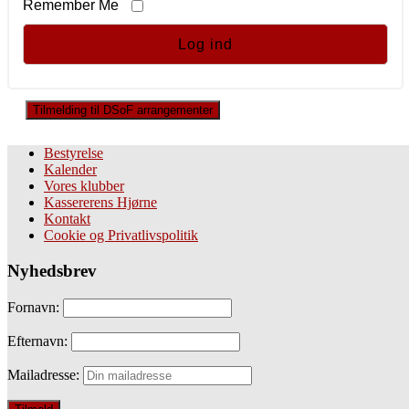
Remember Me
Tilmelding til DSoF arrangementer
Bestyrelse
Kalender
Vores klubber
Kassererens Hjørne
Kontakt
Cookie og Privatlivspolitik
Nyhedsbrev
Fornavn:
Efternavn:
Mailadresse: