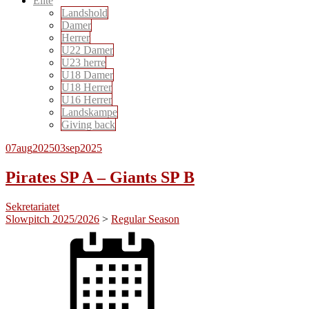
Elite
Landshold
Damer
Herrer
U22 Damer
U23 herre
U18 Damer
U18 Herrer
U16 Herrer
Landskampe
Giving back
07
aug
2025
03
sep
2025
Pirates SP A – Giants SP B
Sekretariatet
Slowpitch 2025/2026
>
Regular Season