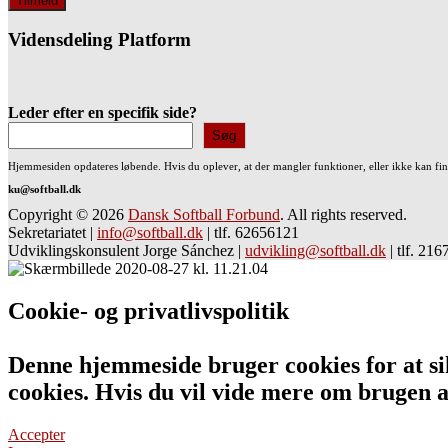
Vidensdeling Platform
Leder efter en specifik side?
Søg
Hjemmesiden opdateres løbende. Hvis du oplever, at der mangler funktioner, eller ikke kan fi
ku@softball.dk
Copyright © 2026
Dansk Softball Forbund
. All rights reserved.
Sekretariatet
|
info@softball.dk
|
tlf. 62656121
Udviklingskonsulent Jorge Sánchez
|
udvikling@softball.dk
|
tlf. 21
Cookie- og privatlivspolitik
Denne hjemmeside bruger cookies for at sik
cookies. Hvis du vil vide mere om bruge
Accepter