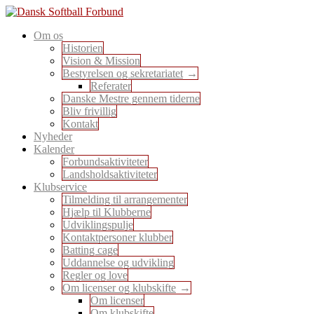
Skip
to
En sport for alle
Om os
content
Dansk Softball Forbund
Historien
Vision & Mission
Bestyrelsen og sekretariatet
Referater
Danske Mestre gennem tiderne
Bliv frivillig
Kontakt
Nyheder
Kalender
Forbundsaktiviteter
Landsholdsaktiviteter
Klubservice
Tilmelding til arrangementer
Hjælp til Klubberne
Udviklingspulje
Kontaktpersoner klubber
Batting cage
Uddannelse og udvikling
Regler og love
Om licenser og klubskifte
Om licenser
Om klubskifte