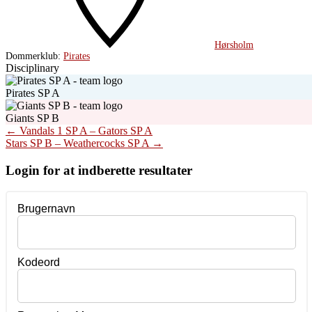
Hørsholm
Dommerklub:
Pirates
Disciplinary
Pirates SP A
Giants SP B
Post
←
Vandals 1 SP A – Gators SP A
Stars SP B – Weathercocks SP A
→
navigation
Login for at indberette resultater
Brugernavn
Kodeord