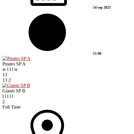
14 sep 2025
11:00
Pirates SP A
w
l
l
l
w
13
13
2
Giants SP B
l
l
l
l
l
2
Full Time