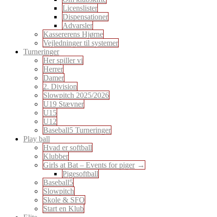
Licenslister
Dispensationer
Advarsler
Kassererens Hjørne
Vejledninger til systemer
Turneringer
Her spiller vi
Herrer
Damer
2. Division
Slowpitch 2025/2026
U19 Stævner
U15
U12
Baseball5 Turneringer
Play ball
Hvad er softball
Klubber
Girls at Bat – Events for piger
Pigesoftball
Baseball5
Slowpitch
Skole & SFO
Start en Klub