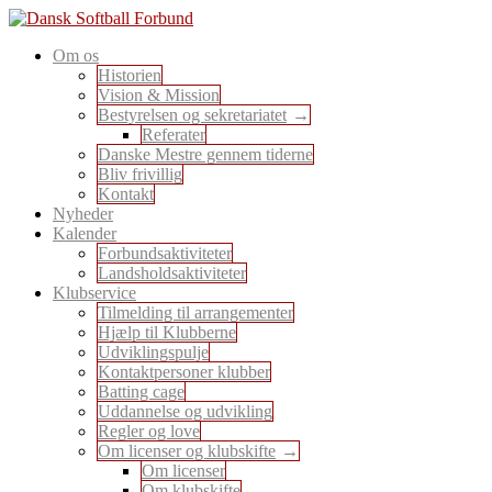
Skip
to
En sport for alle
Om os
content
Dansk Softball Forbund
Historien
Vision & Mission
Bestyrelsen og sekretariatet
Referater
Danske Mestre gennem tiderne
Bliv frivillig
Kontakt
Nyheder
Kalender
Forbundsaktiviteter
Landsholdsaktiviteter
Klubservice
Tilmelding til arrangementer
Hjælp til Klubberne
Udviklingspulje
Kontaktpersoner klubber
Batting cage
Uddannelse og udvikling
Regler og love
Om licenser og klubskifte
Om licenser
Om klubskifte