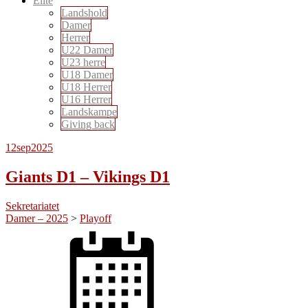
Elite
Landshold
Damer
Herrer
U22 Damer
U23 herre
U18 Damer
U18 Herrer
U16 Herrer
Landskampe
Giving back
12
sep
2025
Giants D1 – Vikings D1
Sekretariatet
Damer – 2025
>
Playoff