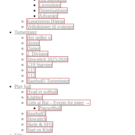
Licenslister
Dispensationer
Advarsler
Kassererens Hjørne
Vejledninger til systemer
Turneringer
Her spiller vi
Herrer
Damer
2. Division
Slowpitch 2025/2026
U19 Stævner
U15
U12
Baseball5 Turneringer
Play ball
Hvad er softball
Klubber
Girls at Bat – Events for piger
Pigesoftball
Baseball5
Slowpitch
Skole & SFO
Start en Klub