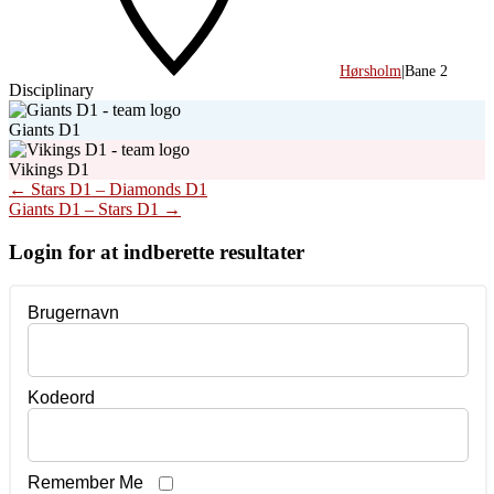
Hørsholm
|
Bane 2
Disciplinary
Giants D1
Vikings D1
Post
←
Stars D1 – Diamonds D1
Giants D1 – Stars D1
→
navigation
Login for at indberette resultater
Brugernavn
Kodeord
Remember Me