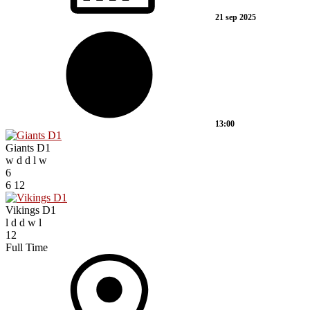
21 sep 2025
13:00
Giants D1
w
d
d
l
w
6
6
12
Vikings D1
l
d
d
w
l
12
Full Time