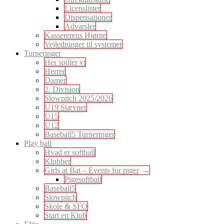
Licenslister
Dispensationer
Advarsler
Kassererens Hjørne
Vejledninger til systemer
Turneringer
Her spiller vi
Herrer
Damer
2. Division
Slowpitch 2025/2026
U19 Stævner
U15
U12
Baseball5 Turneringer
Play ball
Hvad er softball
Klubber
Girls at Bat – Events for piger
Pigesoftball
Baseball5
Slowpitch
Skole & SFO
Start en Klub