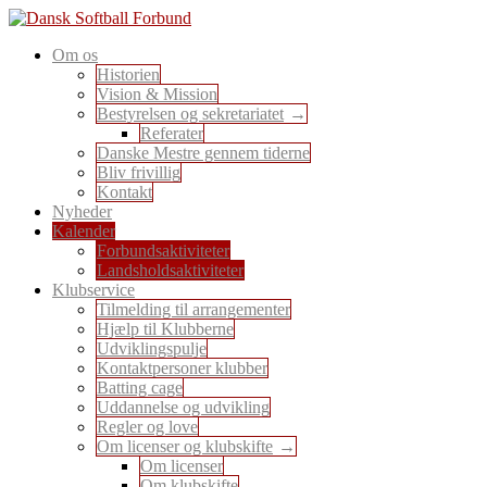
Skip
to
En sport for alle
Om os
content
Dansk Softball Forbund
Historien
Vision & Mission
Bestyrelsen og sekretariatet
Referater
Danske Mestre gennem tiderne
Bliv frivillig
Kontakt
Nyheder
Kalender
Forbundsaktiviteter
Landsholdsaktiviteter
Klubservice
Tilmelding til arrangementer
Hjælp til Klubberne
Udviklingspulje
Kontaktpersoner klubber
Batting cage
Uddannelse og udvikling
Regler og love
Om licenser og klubskifte
Om licenser
Om klubskifte