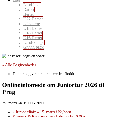
Elite
Landshold
Damer
Herrer
U22 Damer
U23 herre
U18 Damer
U18 Herrer
U16 Herrer
Landskampe
Giving back
« Alle Begivenheder
Denne begivenhed er allerede afholdt.
Onlineinfomøde om Juniortur 2026 til
Prag
25. marts @ 19:00
-
20:00
«
Junior clinic – 15. marts i Nyborg
Kongres & Repræsentantskabsmøde 2026
»