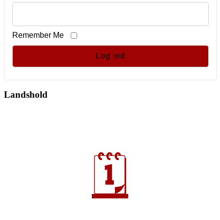
Remember Me
Landshold
🗓