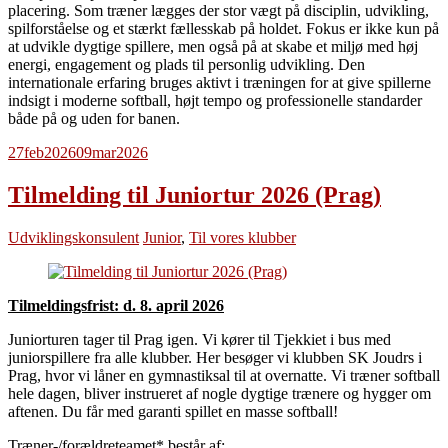
placering. Som træner lægges der stor vægt på disciplin, udvikling,
spilforståelse og et stærkt fællesskab på holdet. Fokus er ikke kun på
at udvikle dygtige spillere, men også på at skabe et miljø med høj
energi, engagement og plads til personlig udvikling. Den
internationale erfaring bruges aktivt i træningen for at give spillerne
indsigt i moderne softball, højt tempo og professionelle standarder
både på og uden for banen.
27
feb
2026
09
mar
2026
Tilmelding til Juniortur 2026 (Prag)
Udviklingskonsulent
Junior
,
Til vores klubber
Tilmeldingsfrist: d. 8. april 2026
Juniorturen tager til Prag igen. Vi kører til Tjekkiet i bus med
juniorspillere fra alle klubber. Her besøger vi klubben SK Joudrs i
Prag, hvor vi låner en gymnastiksal til at overnatte. Vi træner softball
hele dagen, bliver instrueret af nogle dygtige trænere og hygger om
aftenen. Du får med garanti spillet en masse softball!
Træner-/forældreteamet* består af: