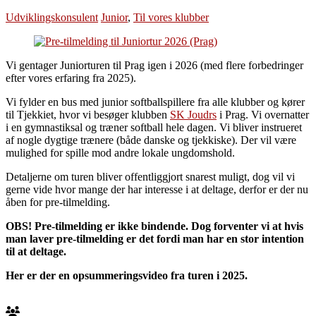
Udviklingskonsulent
Junior
,
Til vores klubber
Vi gentager Juniorturen til Prag igen i 2026 (med flere forbedringer
efter vores erfaring fra 2025).
Vi fylder en bus med junior softballspillere fra alle klubber og kører
til Tjekkiet, hvor vi besøger klubben
SK Joudrs
i Prag. Vi overnatter
i en gymnastiksal og træner softball hele dagen. Vi bliver instrueret
af nogle dygtige trænere (både danske og tjekkiske). Der vil være
mulighed for spille mod andre lokale ungdomshold.
Detaljerne om turen bliver offentliggjort snarest muligt, dog vil vi
gerne vide hvor mange der har interesse i at deltage, derfor er der nu
åben for pre-tilmelding.
OBS! Pre-tilmelding er ikke bindende. Dog forventer vi at hvis
man laver pre-tilmelding er det fordi man har en stor intention
til at deltage.
Her er der en opsummeringsvideo fra turen i 2025.