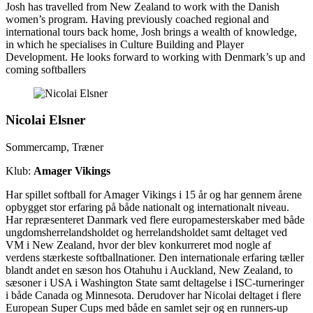
Josh has travelled from New Zealand to work with the Danish
women’s program. Having previously coached regional and
international tours back home, Josh brings a wealth of knowledge,
in which he specialises in Culture Building and Player
Development. He looks forward to working with Denmark’s up and
coming softballers
Nicolai Elsner
Sommercamp, Træner
Klub:
Amager Vikings
Har spillet softball for Amager Vikings i 15 år og har gennem årene
opbygget stor erfaring på både nationalt og internationalt niveau.
Har repræsenteret Danmark ved flere europamesterskaber med både
ungdomsherrelandsholdet og herrelandsholdet samt deltaget ved
VM i New Zealand, hvor der blev konkurreret mod nogle af
verdens stærkeste softballnationer. Den internationale erfaring tæller
blandt andet en sæson hos Otahuhu i Auckland, New Zealand, to
sæsoner i USA i Washington State samt deltagelse i ISC-turneringer
i både Canada og Minnesota. Derudover har Nicolai deltaget i flere
European Super Cups med både en samlet sejr og en runners-up