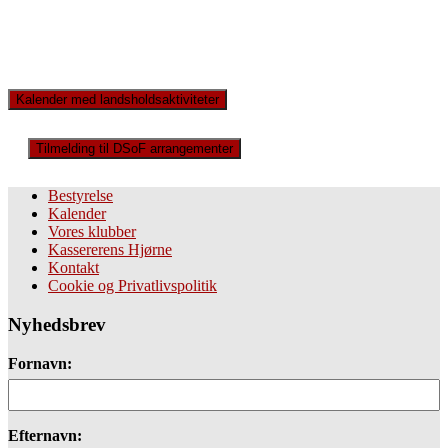
Kalender med landsholdsaktiviteter
Tilmelding til DSoF arrangementer
Bestyrelse
Kalender
Vores klubber
Kassererens Hjørne
Kontakt
Cookie og Privatlivspolitik
Nyhedsbrev
Fornavn:
Efternavn: