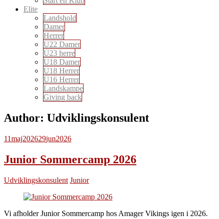
Start en Klub
Elite
Landshold
Damer
Herrer
U22 Damer
U23 herre
U18 Damer
U18 Herrer
U16 Herrer
Landskampe
Giving back
Author:
Udviklingskonsulent
11
maj
2026
29
jun
2026
Junior Sommercamp 2026
Udviklingskonsulent
Junior
Vi afholder Junior Sommercamp hos Amager Vikings igen i 2026.