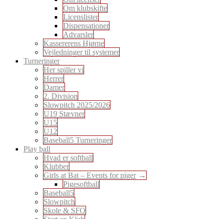
Om klubskifte
Licenslister
Dispensationer
Advarsler
Kassererens Hjørne
Vejledninger til systemer
Turneringer
Her spiller vi
Herrer
Damer
2. Division
Slowpitch 2025/2026
U19 Stævner
U15
U12
Baseball5 Turneringer
Play ball
Hvad er softball
Klubber
Girls at Bat – Events for piger
Pigesoftball
Baseball5
Slowpitch
Skole & SFO