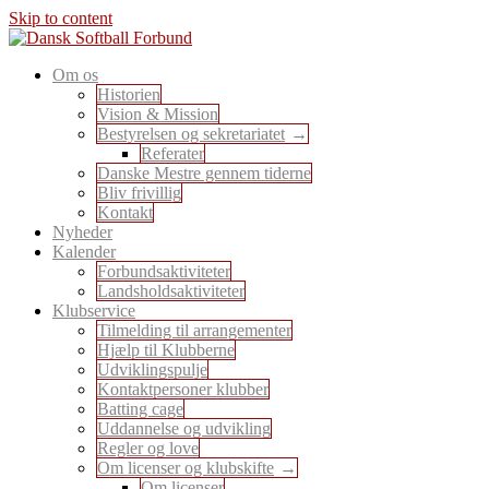
Skip to content
En sport for alle
Om os
Dansk Softball Forbund
Historien
Vision & Mission
Bestyrelsen og sekretariatet
Referater
Danske Mestre gennem tiderne
Bliv frivillig
Kontakt
Nyheder
Kalender
Forbundsaktiviteter
Landsholdsaktiviteter
Klubservice
Tilmelding til arrangementer
Hjælp til Klubberne
Udviklingspulje
Kontaktpersoner klubber
Batting cage
Uddannelse og udvikling
Regler og love
Om licenser og klubskifte
Om licenser