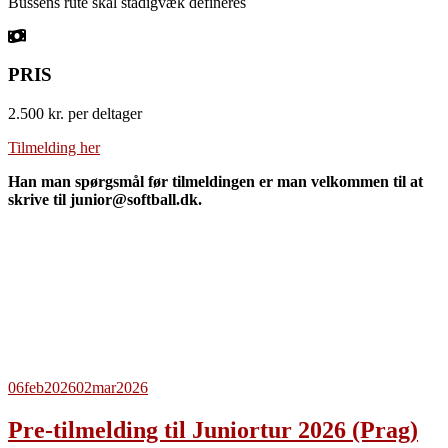
Bussens rute skal stadigvæk defineres
PRIS
2.500 kr. per deltager
Tilmelding her
Han man spørgsmål før tilmeldingen er man velkommen til at
skrive til junior@softball.dk.
06
feb
2026
02
mar
2026
Pre-tilmelding til Juniortur 2026 (Prag)