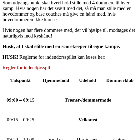
Som udgangspunkt skal hvert hold stille med 4 dommere til hver
kamp. Hvis nogen har det svært med det, så må man stille med en
hovedommer og base coaches må give en hånd med, hvis
hovedommeren ikke kan se.
Hvis nogen har flere dommere med, der vil hjælpe til, modtages det
naturligvis med kyshånd!
Husk, at I skal stille med en scorekeeper til egne kampe.
HUSK!
Reglerne for indendørsspillet kan læses her:
Regler for indendørsspil
Tidspunkt
Hjemmehold
Udehold
Dommerklub
09:00 – 09:15
Træner-/dommermøde
09:15 – 09:25
Velkomst
09:30 – 10:00
Vandals
Hurricanes
Gators