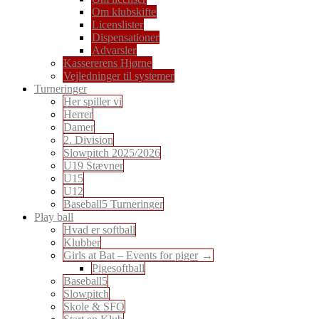
Om klubskifte
Licenslister
Dispensationer
Advarsler
Kassererens Hjørne
Vejledninger til systemer
Turneringer
Her spiller vi
Herrer
Damer
2. Division
Slowpitch 2025/2026
U19 Stævner
U15
U12
Baseball5 Turneringer
Play ball
Hvad er softball
Klubber
Girls at Bat – Events for piger
Pigesoftball
Baseball5
Slowpitch
Skole & SFO