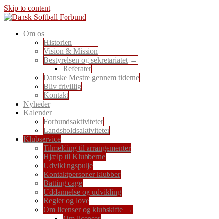
Skip to content
En sport for alle
Om os
Dansk Softball Forbund
Historien
Vision & Mission
Bestyrelsen og sekretariatet
Referater
Danske Mestre gennem tiderne
Bliv frivillig
Kontakt
Nyheder
Kalender
Forbundsaktiviteter
Landsholdsaktiviteter
Klubservice
Tilmelding til arrangementer
Hjælp til Klubberne
Udviklingspulje
Kontaktpersoner klubber
Batting cage
Uddannelse og udvikling
Regler og love
Om licenser og klubskifte
Om licenser