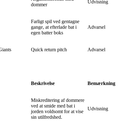
Udvisning
dommer
Farligt spil ved gentagne
gange, at efterlade bat i
Advarsel
egen batter boks
Giants
Quick return pitch
Advarsel
Beskrivelse
Bemærkning
Miskreditering af dommere
ved at smide med bat i
Udvisning
jorden voldsomt for at vise
sin utilfredshed.