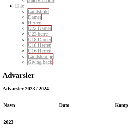
Start en Klub
Elite
Landshold
Damer
Herrer
U22 Damer
U23 herre
U18 Damer
U18 Herrer
U16 Herrer
Landskampe
Giving back
Advarsler
Advarsler 2023 / 2024
Navn
Dato
Kamp
2023